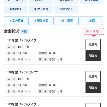
オートロック
セパレート
独立洗面台
ネット無料
宅配BOX
2口コンロ付
TVドアホン
＋
室内写真
＋
間取り図
＋
室内動画
＋
地図
空室状況
4室
瞬間見積り
511
号室
1K(B)
タイプ
見積り
10月中旬
入 居
54,000円
6,000円
家 賃
共益費
間取り
家賃1ヶ月
家賃1ヶ月
礼 金
敷 金
610
号室
1K(Bh)
タイプ
見積り
10月中旬
入 居
54,000円
6,000円
家 賃
共益費
間取り
家賃1ヶ月
家賃1ヶ月
礼 金
敷 金
909
号室
1K(B)
タイプ