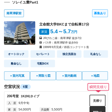
ソレイユ豊Part1
南草津駅前
募集あり
立命館大学BKCまで自転車
17
分
5.4
～5.7
家賃
万円
JRびわこ線：
南草津駅
徒歩
7
分
バス停：
南草津駅停
徒歩
9
分
1999
年
9
月完成
/
鉄筋コンクリート造
オートロック
セパレート
独立洗面台
礼金なし
敷金なし
宅配BOX
＋
室内写真
＋
間取り図
＋
室内動画
＋
地図
空室状況
6室
瞬間見積り
206
号室
1K(06)
タイプ
見積り
9月中旬
入 居
54,000円
5,500円
家 賃
共益費