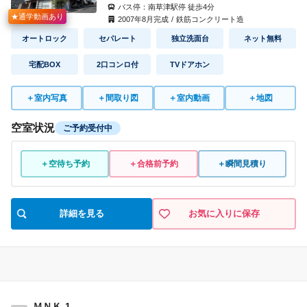
バス停：
南草津駅停
徒歩
4
分
★通学動画あり
2007
年
8
月完成
/
鉄筋コンクリート造
オートロック
セパレート
独立洗面台
ネット無料
宅配BOX
2口コンロ付
TVドアホン
＋
室内写真
＋
間取り図
＋
室内動画
＋
地図
空室状況
ご予約受付中
＋空待ち予約
＋合格前予約
＋瞬間見積り
詳細を見る
お気に入りに保存
ＭＮＫ-1