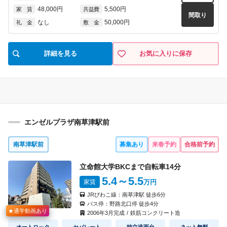
48,000円
5,500円
家 賃
共益費
間取り
なし
50,000円
礼 金
敷 金
詳細を見る
お気に入りに保存
エンゼルプラザ南草津駅前
南草津駅前
募集あり
来春予約
合格前予約
立命館大学BKCまで自転車
14
分
5.4
～5.5
家賃
万円
JRびわこ線：
南草津駅
徒歩
6
分
バス停：
野路北口停
徒歩
4
分
★通学動画あり
2006
年
3
月完成
/
鉄筋コンクリート造