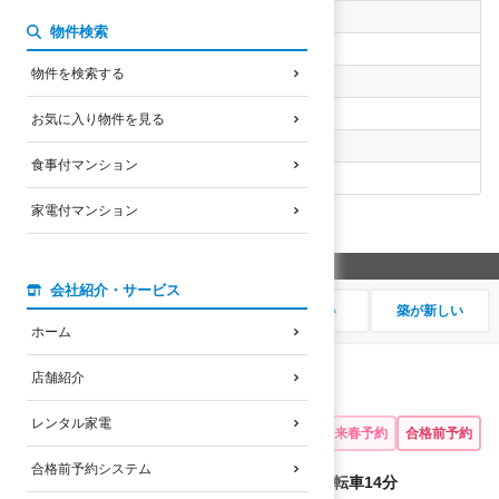
選択したエリア
物件検索
未選択
物件を検索する
選択した設備・特徴
セパレート
お気に入り物件を見る
物件名検索
食事付マンション
なし
家電付マンション
103
検索結果
件
希望の順番に並び替え
会社紹介・サービス
家賃が安い
大学に近い
駅に近い
築が新しい
ホーム
店舗紹介
ＭＮＫ-6
レンタル家電
南草津駅前
募集あり
来春予約
合格前予約
合格前予約システム
立命館大学BKCまで自転車
14
分