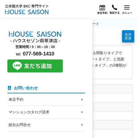
ホーム
立命館大学BKC学生マンション情報
セパレート
条件
セパレートの学生マンション
変更
営業時間 /
9：00～18：00
学生様に人気のあるお風呂とトイレが分かれている間取りタイプで
077-569-1410
tel
す。洗面台が浴室内に設置してある「2点セパレートタイプ」と洗面
台が浴室外に独立で設置してある「3点セパレートタイプ」の2種類が
あります。
お問い合わせ
自転車の通学時間
指定なし
来店予約
南草津駅まで徒歩時間
マンションカタログ請求
指定なし
家賃上限
総合お問合せ
指定なし