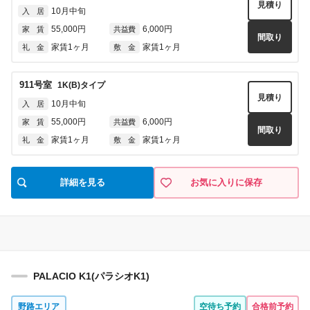
見積り
10月中旬
入 居
55,000円
6,000円
家 賃
共益費
間取り
家賃1ヶ月
家賃1ヶ月
礼 金
敷 金
911
号室
1K(B)
タイプ
見積り
10月中旬
入 居
55,000円
6,000円
家 賃
共益費
間取り
家賃1ヶ月
家賃1ヶ月
礼 金
敷 金
詳細を見る
お気に入りに保存
PALACIO K1(パラシオK1)
野路エリア
空待ち予約
合格前予約