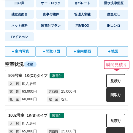
白い床
オートロック
セパレート
温水洗浄便座
独立洗面台
食事付物件
管理人常駐
敷金なし
ネット無料
家電付プラン
宅配BOX
IHコンロ
TVドアホン
＋
室内写真
＋
間取り図
＋
室内動画
＋
地図
空室状況
4室
瞬間見積り
806
号室
1K(C1)
タイプ
家電付
見積り
即入居可
入 居
63,000円
25,000円
家 賃
共益費
間取り
60,000円
なし
礼 金
敷 金
1002
号室
1K(B)
タイプ
家電付
見積り
即入居可
入 居
65,000円
25,000円
家 賃
共益費