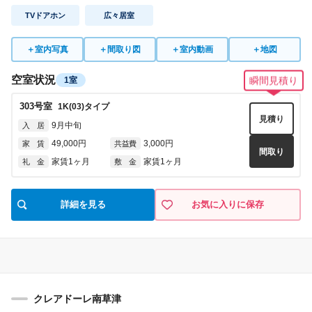
TVドアホン
広々居室
＋
室内写真
＋
間取り図
＋
室内動画
＋
地図
空室状況
1室
瞬間見積り
303
号室
1K(03)
タイプ
見積り
9月中旬
入 居
49,000円
3,000円
家 賃
共益費
間取り
家賃1ヶ月
家賃1ヶ月
礼 金
敷 金
詳細を見る
お気に入りに保存
クレアドーレ南草津