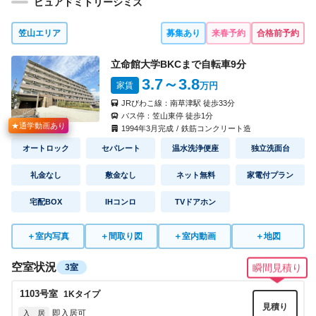
ピュアドミトリーシミズ
笠山エリア
募集あり
来春予約
合格前予約
立命館大学BKCまで自転車
9
分
3.7
～3.8
家賃
万円
JRびわこ線：
南草津駅
徒歩
33
分
バス停：
笠山東停
徒歩
1
分
★通学動画あり
1994
年
3
月完成
/
鉄筋コンクリート造
オートロック
セパレート
温水洗浄便座
独立洗面台
礼金なし
敷金なし
ネット無料
家電付プラン
宅配BOX
IHコンロ
TVドアホン
＋
室内写真
＋
間取り図
＋
室内動画
＋
地図
空室状況
3室
瞬間見積り
1103
号室
1K
タイプ
見積り
即入居可
入 居