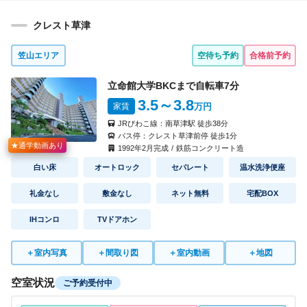
クレスト草津
笠山エリア
空待ち予約
合格前予約
立命館大学BKCまで自転車
7
分
3.5
～3.8
家賃
万円
JRびわこ線：
南草津駅
徒歩
38
分
バス停：
クレスト草津前停
徒歩
1
分
★通学動画あり
1992
年
2
月完成
/
鉄筋コンクリート造
白い床
オートロック
セパレート
温水洗浄便座
礼金なし
敷金なし
ネット無料
宅配BOX
IHコンロ
TVドアホン
＋
室内写真
＋
間取り図
＋
室内動画
＋
地図
空室状況
ご予約受付中