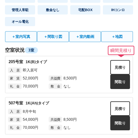
管理人常駐
敷金なし
宅配BOX
IHコンロ
オール電化
＋
室内写真
＋
間取り図
＋
室内動画
＋
地図
空室状況
3室
瞬間見積り
205
号室
1K(B)
タイプ
見積り
即入居可
入 居
52,000円
8,500円
家 賃
共益費
間取り
70,000円
なし
礼 金
敷 金
507
号室
1K(Ah)
タイプ
見積り
8月中旬
入 居
54,000円
8,500円
家 賃
共益費
間取り
70,000円
なし
礼 金
敷 金