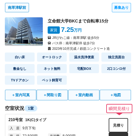
南草津駅前
募集あり
立命館大学BKCまで自転車
15
分
7.25
家賃
万円
JRびわこ線：
南草津駅
徒歩
5
分
バス停：
南草津駅停
徒歩
7
分
2023
年
10
月完成
/
鉄筋コンクリート造
白い床
オートロック
温水洗浄便座
独立洗面台
敷金なし
ネット無料
宅配BOX
2口コンロ付
TVドアホン
ペット飼育可
＋
室内写真
＋
間取り図
＋
室内動画
＋
地図
空室状況
1室
瞬間見積り
210
号室
1K(C)
タイプ
見積り
9月下旬
入 居