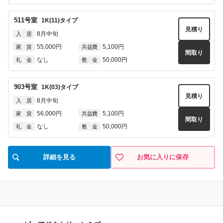
511
号室
1K(11)
タイプ
見積り
8月中旬
入 居
55,000円
5,100円
家 賃
共益費
間取り
なし
50,000円
礼 金
敷 金
903
号室
1K(03)
タイプ
見積り
8月中旬
入 居
56,000円
5,100円
家 賃
共益費
間取り
なし
50,000円
礼 金
敷 金
詳細を見る
お気に入りに保存