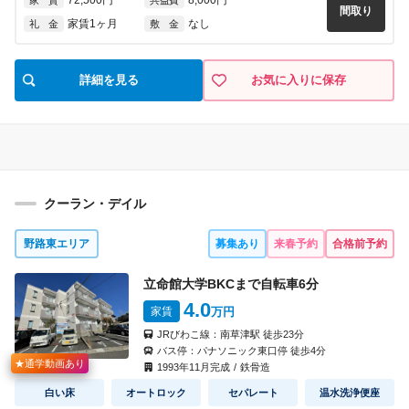
72,500円
8,000円
家 賃
共益費
間取り
家賃1ヶ月
なし
礼 金
敷 金
詳細を見る
お気に入りに保存
クーラン・デイル
野路東エリア
募集あり
来春予約
合格前予約
立命館大学BKCまで自転車
6
分
4.0
家賃
万円
JRびわこ線：
南草津駅
徒歩
23
分
バス停：
パナソニック東口停
徒歩
4
分
★通学動画あり
1993
年
11
月完成
/
鉄骨造
白い床
オートロック
セパレート
温水洗浄便座