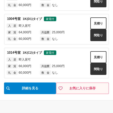
間取り
60,000円
なし
礼 金
敷 金
1004
号室
1K(D1)
タイプ
家電付
見積り
即入居可
入 居
64,000円
25,000円
家 賃
共益費
間取り
60,000円
なし
礼 金
敷 金
1014
号室
1K(C2)
タイプ
家電付
見積り
即入居可
入 居
66,000円
25,000円
家 賃
共益費
間取り
60,000円
なし
礼 金
敷 金
詳細を見る
お気に入りに保存