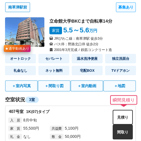
南草津駅前
募集あり
立命館大学BKCまで自転車
14
分
5.5
～5.6
家賃
万円
JRびわこ線：
南草津駅
徒歩
3
分
バス停：
野路北口停
徒歩
2
分
★通学動画あり
2001
年
3
月完成
/
鉄筋コンクリート造
オートロック
セパレート
温水洗浄便座
独立洗面台
礼金なし
ネット無料
宅配BOX
TVドアホン
＋
室内写真
＋
間取り図
＋
室内動画
＋
地図
空室状況
3室
瞬間見積り
407
号室
1K(07)
タイプ
見積り
8月中旬
入 居
55,500円
5,100円
家 賃
共益費
間取り
なし
50,000円
礼 金
敷 金