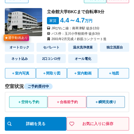
立命館大学BKCまで自転車
9
分
4.4
～4.7
家賃
万円
JRびわこ線：
南草津駅
徒歩
13
分
バス停：
玉川小学校前停
徒歩
3
分
★通学動画あり
2001
年
2
月完成
/
鉄筋コンクリート造
オートロック
セパレート
温水洗浄便座
独立洗面台
ネット込み
2口コンロ付
オール電化
＋
室内写真
＋
間取り図
＋
室内動画
＋
地図
空室状況
ご予約受付中
＋空待ち予約
＋合格前予約
＋瞬間見積り
詳細を見る
お気に入りに保存