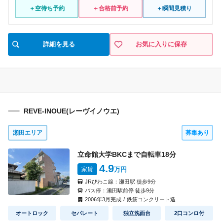
＋空待ち予約
＋合格前予約
＋瞬間見積り
詳細を見る
お気に入りに保存
REVE-INOUE(レーヴイノウエ)
瀬田エリア
募集あり
立命館大学BKCまで自転車
18
分
4.9
家賃
万円
JRびわこ線：
瀬田駅
徒歩
9
分
バス停：
瀬田駅前停
徒歩
9
分
2006
年
3
月完成
/
鉄筋コンクリート造
オートロック
セパレート
独立洗面台
2口コンロ付