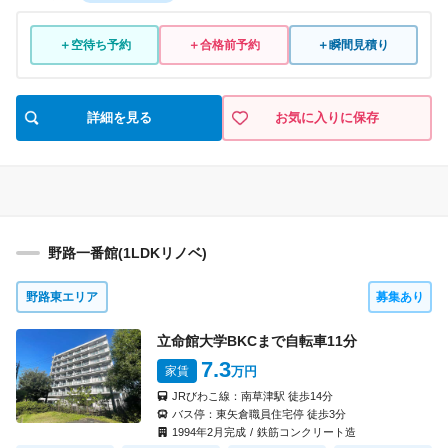
＋空待ち予約
＋合格前予約
＋瞬間見積り
詳細を見る
お気に入りに保存
野路一番館(1LDKリノベ)
野路東エリア
募集あり
立命館大学BKCまで自転車
11
分
7.3
家賃
万円
JRびわこ線：
南草津駅
徒歩
14
分
バス停：
東矢倉職員住宅停
徒歩
3
分
1994
年
2
月完成
/
鉄筋コンクリート造