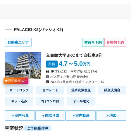
PALACIO K2(パラシオK2)
野路東エリア
空待ち予約
合格前予約
立命館大学BKCまで自転車
8
分
4.7
～5.0
家賃
万円
JRびわこ線：
南草津駅
徒歩
17
分
バス停：
小野山停
徒歩
5
分
★通学動画あり
2002
年
4
月完成
/
鉄筋コンクリート造
オートロック
セパレート
温水洗浄便座
独立洗面台
ネット込み
2口コンロ付
オール電化
＋
室内写真
＋
間取り図
＋
室内動画
＋
地図
空室状況
ご予約受付中