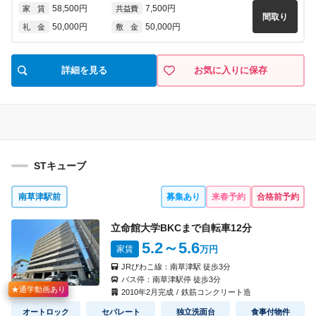
58,500円
7,500円
家 賃
共益費
間取り
50,000円
50,000円
礼 金
敷 金
詳細を見る
お気に入りに保存
STキューブ
南草津駅前
募集あり
来春予約
合格前予約
立命館大学BKCまで自転車
12
分
5.2
～5.6
家賃
万円
JRびわこ線：
南草津駅
徒歩
3
分
バス停：
南草津駅停
徒歩
3
分
★通学動画あり
2010
年
2
月完成
/
鉄筋コンクリート造
オートロック
セパレート
独立洗面台
食事付物件