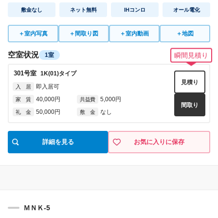
敷金なし
ネット無料
IHコンロ
オール電化
＋
室内写真
＋
間取り図
＋
室内動画
＋
地図
空室状況
1室
瞬間見積り
301
号室
1K(01)
タイプ
見積り
即入居可
入 居
40,000円
5,000円
家 賃
共益費
間取り
50,000円
なし
礼 金
敷 金
詳細を見る
お気に入りに保存
ＭＮＫ-5