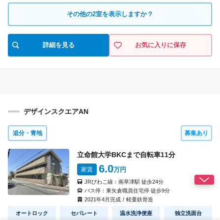
602
号室
1K(02)
タイプ
その他の
2
室を表示しますか？
見積り
即入居可
入 居
56,000円
5,500円
家 賃
共益費
間取り
詳細を見る
お気に入りに保存
なし
なし
礼 金
敷 金
906
号室
1K(06)
タイプ
見積り
9月中旬
入 居
57,000円
5,500円
家 賃
共益費
間取り
デザインスクエアAN
なし
なし
礼 金
敷 金
追分・青地
募集あり
立命館大学BKCまで自転車
11
分
6.0
家賃
万円
JRびわこ線：
南草津駅
徒歩
24
分
バス停：
東矢倉職員住宅停
徒歩
9
分
2021
年
4
月完成
/
軽量鉄骨造
オートロック
セパレート
温水洗浄便座
独立洗面台