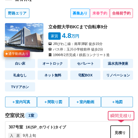
野路エリア
募集あり
来春予約
合格前予約
立命館大学BKCまで自転車
9
分
4.8
家賃
万円
JRびわこ線：
南草津駅
徒歩
15
分
バス停：
玉川小学校前停
徒歩
2
分
★通学動画あり
1996
年
2
月完成
/
鉄筋コンクリート造
白い床
オートロック
セパレート
温水洗浄便座
礼金なし
ネット無料
宅配BOX
リノベーション
TVドアホン
＋
室内写真
＋
間取り図
＋
室内動画
＋
地図
空室状況
1室
瞬間見積り
307
号室
1K(SP_ホワイト)
タイプ
見積り
9月上旬
入 居