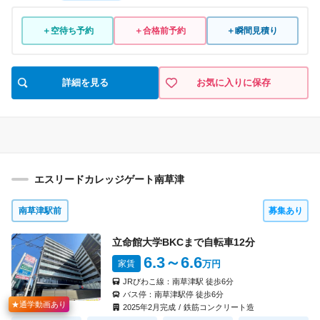
＋空待ち予約
＋合格前予約
＋瞬間見積り
詳細を見る
お気に入りに保存
エスリードカレッジゲート南草津
南草津駅前
募集あり
立命館大学BKCまで自転車
12
分
6.3
～6.6
家賃
万円
JRびわこ線：
南草津駅
徒歩
6
分
バス停：
南草津駅停
徒歩
6
分
★通学動画あり
2025
年
2
月完成
/
鉄筋コンクリート造