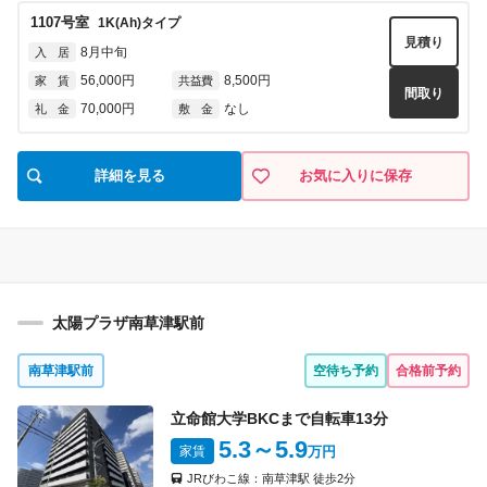
1107
号室
1K(Ah)
タイプ
見積り
8月中旬
入 居
56,000円
8,500円
家 賃
共益費
間取り
70,000円
なし
礼 金
敷 金
詳細を見る
お気に入りに保存
太陽プラザ南草津駅前
南草津駅前
空待ち予約
合格前予約
立命館大学BKCまで自転車
13
分
5.3
～5.9
家賃
万円
JRびわこ線：
南草津駅
徒歩
2
分