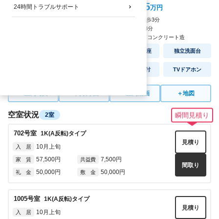
5.75
～5.85
24時間トラブルサポート
家賃
万円
JRびわこ線：
南草津駅
徒歩
3
分
バス停：
南草津駅停
徒歩
3
分
★通学動画あり
2007
年
2
月完成
/
鉄骨鉄筋コンクリート造
オートロック
セパレート
温水洗浄便座
独立洗面台
ネット無料
宅配BOX
2口コンロ付
TVドアホン
＋
室内写真
＋
間取り図
＋
室内動画
＋
地図
空室状況
2室
瞬間見積り
702
号室
1K(A反転)
タイプ
見積り
10月上旬
入 居
57,500円
7,500円
家 賃
共益費
間取り
50,000円
50,000円
礼 金
敷 金
1005
号室
1K(A反転)
タイプ
見積り
10月上旬
入 居