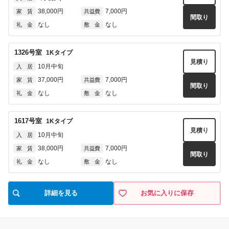
38,000円
7,000円
家 賃
共益費
間取り
なし
なし
礼 金
敷 金
1326
号室
1K
タイプ
見積り
10月中旬
入 居
37,000円
7,000円
家 賃
共益費
間取り
なし
なし
礼 金
敷 金
1617
号室
1K
タイプ
見積り
10月中旬
入 居
38,000円
7,000円
家 賃
共益費
間取り
なし
なし
礼 金
敷 金
詳細を見る
お気に入りに保存