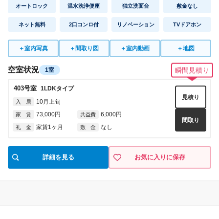
オートロック
温水洗浄便座
独立洗面台
敷金なし
ネット無料
2口コンロ付
リノベーション
TVドアホン
＋
室内写真
＋
間取り図
＋
室内動画
＋
地図
空室状況
1室
瞬間見積り
403
号室
1LDK
タイプ
見積り
10月上旬
入 居
73,000円
6,000円
家 賃
共益費
間取り
家賃1ヶ月
なし
礼 金
敷 金
詳細を見る
お気に入りに保存