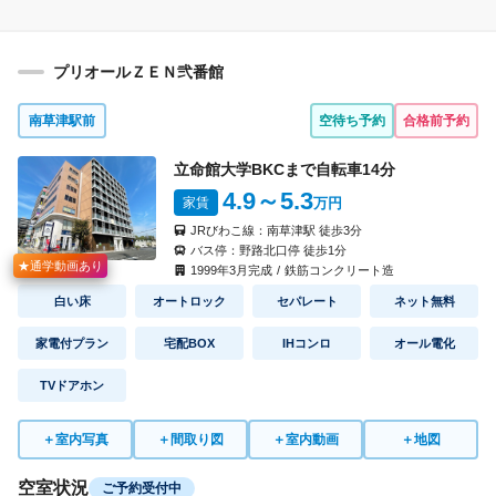
プリオールＺＥＮ弐番館
南草津駅前
空待ち予約
合格前予約
立命館大学BKCまで自転車
14
分
4.9
～5.3
家賃
万円
JRびわこ線：
南草津駅
徒歩
3
分
バス停：
野路北口停
徒歩
1
分
★通学動画あり
1999
年
3
月完成
/
鉄筋コンクリート造
白い床
オートロック
セパレート
ネット無料
家電付プラン
宅配BOX
IHコンロ
オール電化
TVドアホン
＋
室内写真
＋
間取り図
＋
室内動画
＋
地図
空室状況
ご予約受付中