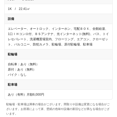
1K / 22.41㎡
設備
エレベーター、オートロック、インターホン、宅配ＢＯＸ、全館給湯、
1口ＩＨコンロ付、ＢＳアンテナ、光インターネット(無料)、バス、トイ
レセパレート、洗濯機置場室内、フローリング、エアコン、クローゼッ
ト、バルコニー、防犯カメラ、駐輪場、原付駐輪場、駐車場
駐輪場
自転車
：
あり（無料）
原付
：
あり（無料）
バイク
：
なし
駐車場
あり（有料）月額6,000円
駐輪場・駐車場は満車の場合がございます。間取りや設備は変更になる場合がご
ざいます。お部屋によって床、壁紙の色味や設備の新旧などが異なる場合がござ
います。