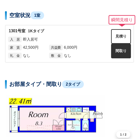
空室状況
1室
瞬間見積り
1301
号室
1K
タイプ
見積り
即入居可
入 居
42,500円
6,000円
家 賃
共益費
間取り
なし
なし
礼 金
敷 金
お部屋タイプ・間取り
2タイプ
1
/
2