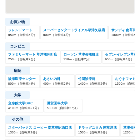
お買い物
フレンドマート
スーパーセンタートライアル草津矢橋店
サンディ 南草津店
850
m
（自転車
5
分）
800
m
（自転車
4
分）
1000
m
（自転車
5
分
コンビニ
ファミリーマート 草津橋岡町店
ローソン 草津矢橋町店
セブン-イレブン草津
250
m
（自転車
2
分）
250
m
（自転車
2
分）
650
m
（自転車
4
分）
病院
淡海医療センター
あさい内科
竹岡診療所
おぐまファミリ
800
m
（自転車
4
分）
400
m
（自転車
2
分）
1400
m
（自転車
7
分）
1500
m
（自転車
8
大学
立命館大学BKC
滋賀医科大学
4100
m
（自転車
21
分）
5300
m
（自転車
27
分）
その他
スターバックス コーヒー 南草津駅西口店
ドラッグユタカ 南草津店
草津矢橋
1300
m
（自転車
7
分）
1500
m
（自転車
8
分）
1200
m
（自