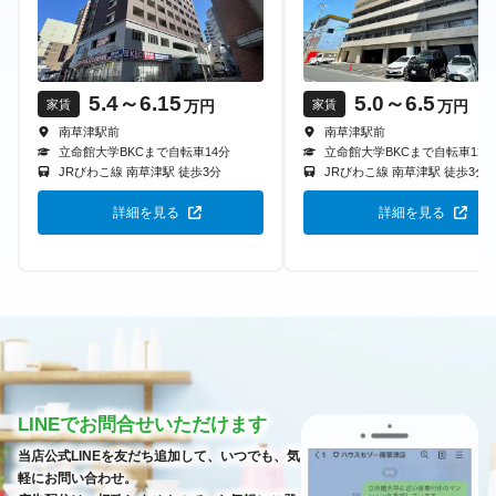
5.4
～6.15
5.0
～6.5
万円
万円
家賃
家賃
南草津駅前
南草津駅前
立命館大学BKCまで自転車
14
分
立命館大学BKCまで自転車
12
分
JRびわこ線
南草津駅
徒歩
3
分
JRびわこ線
南草津駅
徒歩
3
分
詳細を見る
詳細を見る
LINEでお問合せいただけます
当店公式LINEを友だち追加して、いつでも、気
軽にお問い合わせ。