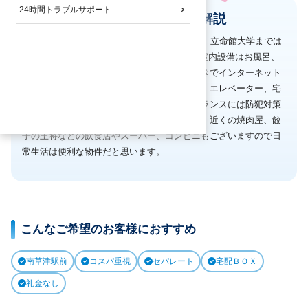
24時間トラブルサポート
へやいるか君の物件解説
ワイズレジデンス南草津は南草津駅徒歩23分、立命館大学までは
4.1km、自転車で約21分のマンションです。室内設備はお風呂、
トイレセパレート、ＩＨコンロ、エアコン付きでインターネット
が無料でお使いいただけます。オートロック、エレベーター、宅
配ＢＯＸも完備しております。建物のエントランスには防犯対策
に必須のオートロック機能を備えております。近くの焼肉屋、餃
子の王将などの飲食店やスーパー、コンビニもございますので日
常生活は便利な物件だと思います。
こんなご希望のお客様におすすめ
南草津駅前
コスパ重視
セパレート
宅配ＢＯＸ
礼金なし