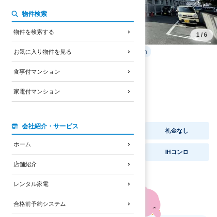
物件検索
物件を検索する
1
/
6
立命館大学BKCまで自転車
21
分
4100
m
お気に入り物件を見る
4.25
万円
家賃
食事付マンション
JRびわこ線
南草津駅
徒歩
23
分
家電付マンション
バス停
南草津駅停
徒歩
25
分
1997
年
3
月完成
/
鉄筋コンクリート造
会社紹介・サービス
オートロック
セパレート
礼金なし
ホーム
ネット無料
宅配BOX
IHコンロ
店舗紹介
レンタル家電
合格前予約システム