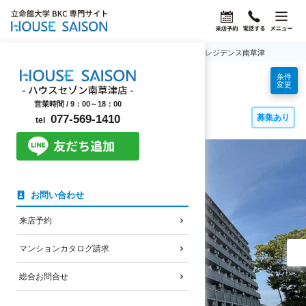
ホーム
立命館大学BKC学生マンション情報
ワイズレジデンス南草津
条件
ワイズレジデンス南草津
変更
立命館大学生におすすめの賃貸マンション
営業時間 /
9：00～18：00
南草津駅前
募集あり
077-569-1410
tel
ワイズレジデンス南草津の外観・共用部写真
お問い合わせ
来店予約
マンションカタログ請求
総合お問合せ