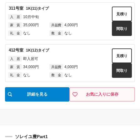
311
号室
1K(11)
タイプ
見積り
10月中旬
入 居
35,000円
4,000円
家 賃
共益費
間取り
なし
なし
礼 金
敷 金
412
号室
1K(12)
タイプ
見積り
即入居可
入 居
34,000円
4,000円
家 賃
共益費
間取り
なし
なし
礼 金
敷 金
詳細を見る
お気に入りに保存
ソレイユ豊Part1