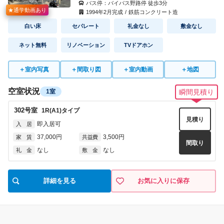
バス停：
バイパス野路停
徒歩
3
分
5014
号室
★通学動画あり
1K(A1)
タイプ
1994
年
2
月完成
/
鉄筋コンクリート造
見積り
4002
号室
1K(B)
タイプ
即入居可
入 居
白い床
セパレート
礼金なし
敷金なし
見積り
即入居可
入 居
54,000円
5,000円
家 賃
共益費
間取り
ネット無料
リノベーション
TVドアホン
51,000円
4,000円
家 賃
共益費
なし
なし
礼 金
敷 金
間取り
なし
なし
礼 金
敷 金
＋
室内写真
＋
間取り図
＋
室内動画
＋
地図
5015
号室
1K(A2)
タイプ
見積り
4003
号室
1K(Bh)
タイプ
空室状況
即入居可
入 居
1室
瞬間見積り
見積り
即入居可
入 居
54,000円
5,000円
家 賃
共益費
間取り
302
号室
1R(A1)
タイプ
51,000円
4,000円
家 賃
共益費
なし
なし
礼 金
敷 金
見積り
間取り
即入居可
入 居
なし
なし
礼 金
敷 金
37,000円
3,500円
家 賃
共益費
間取り
5019
号室
1K(A2)
タイプ
なし
なし
礼 金
敷 金
見積り
4005
号室
1K(Bh)
タイプ
即入居可
入 居
見積り
即入居可
入 居
54,000円
5,000円
家 賃
共益費
間取り
詳細を見る
お気に入りに保存
51,000円
4,000円
家 賃
共益費
なし
なし
礼 金
敷 金
間取り
なし
なし
礼 金
敷 金
5022
号室
1K(A1)
タイプ
見積り
4007
号室
1K(Bh)
タイプ