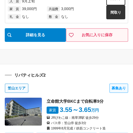
9月上旬
入 居
なし
なし
礼 金
敷 金
39,000円
3,000円
家 賃
共益費
間取り
なし
なし
礼 金
敷 金
6016
号室
1K(A1)
タイプ
見積り
即入居可
入 居
54,000円
5,000円
家 賃
詳細を見る
共益費
お気に入りに保存
間取り
なし
なし
礼 金
敷 金
6019
号室
1K(A2)
タイプ
見積り
即入居可
入 居
54,000円
5,000円
家 賃
共益費
リバティヒルズ2
間取り
なし
なし
礼 金
敷 金
笠山エリア
募集あり
6020
号室
1K(A1)
タイプ
立命館大学BKCまで自転車
9
分
見積り
即入居可
入 居
3.55
～3.65
家賃
万円
54,000円
5,000円
家 賃
共益費
間取り
JRびわこ線：
南草津駅
徒歩
29
分
なし
なし
礼 金
敷 金
バス停：
笠山停
徒歩
3
分
1999
年
8
月完成
/
鉄筋コンクリート造