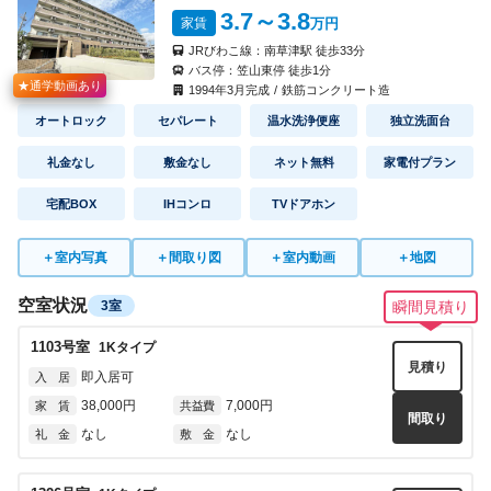
3.7
～3.8
家賃
万円
JRびわこ線：
南草津駅
徒歩
33
分
バス停：
笠山東停
徒歩
1
分
★通学動画あり
1994
年
3
月完成
/
鉄筋コンクリート造
オートロック
セパレート
温水洗浄便座
独立洗面台
礼金なし
敷金なし
ネット無料
家電付プラン
宅配BOX
IHコンロ
TVドアホン
＋
室内写真
＋
間取り図
＋
室内動画
＋
地図
空室状況
3室
瞬間見積り
1103
号室
1K
タイプ
見積り
即入居可
入 居
38,000円
7,000円
家 賃
共益費
間取り
なし
なし
礼 金
敷 金