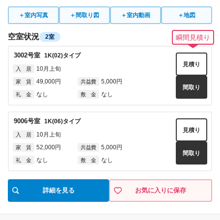
間取り
なし
なし
礼 金
敷 金
＋
室内写真
＋
間取り図
＋
室内動画
＋
地図
4010
号室
1K(A1)
タイプ
空室状況
2室
瞬間見積り
見積り
即入居可
入 居
3002
号室
1K(02)
タイプ
54,000円
5,000円
家 賃
共益費
見積り
間取り
10月上旬
入 居
なし
なし
礼 金
敷 金
49,000円
5,000円
家 賃
共益費
間取り
なし
なし
礼 金
敷 金
4012
号室
1K(A1)
タイプ
見積り
即入居可
入 居
9006
号室
1K(06)
タイプ
54,000円
5,000円
家 賃
共益費
見積り
間取り
10月上旬
入 居
なし
なし
礼 金
敷 金
52,000円
5,000円
家 賃
共益費
間取り
なし
なし
礼 金
敷 金
4013
号室
1K(A2)
タイプ
見積り
即入居可
入 居
詳細を見る
お気に入りに保存
54,000円
5,000円
家 賃
共益費
間取り
なし
なし
礼 金
敷 金