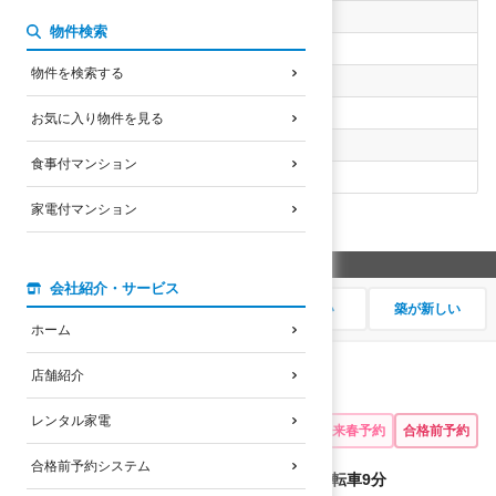
選択したエリア
物件検索
未選択
物件を検索する
選択した設備・特徴
礼金なし
お気に入り物件を見る
物件名検索
食事付マンション
なし
家電付マンション
48
検索結果
件
希望の順番に並び替え
会社紹介・サービス
家賃が安い
大学に近い
駅に近い
築が新しい
ホーム
店舗紹介
ＭＮＫ-1
レンタル家電
野路エリア
募集あり
来春予約
合格前予約
合格前予約システム
立命館大学BKCまで自転車
9
分