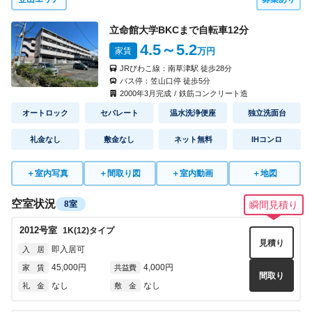
立命館大学BKCまで自転車
12
分
4.5
～5.2
家賃
万円
JRびわこ線：
南草津駅
徒歩
28
分
バス停：
笠山口停
徒歩
5
分
2000
年
3
月完成
/
鉄筋コンクリート造
オートロック
セパレート
温水洗浄便座
独立洗面台
礼金なし
敷金なし
ネット無料
IHコンロ
＋
室内写真
＋
間取り図
＋
室内動画
＋
地図
空室状況
8室
瞬間見積り
2012
号室
1K(12)
タイプ
見積り
即入居可
入 居
45,000円
4,000円
家 賃
共益費
間取り
なし
なし
礼 金
敷 金