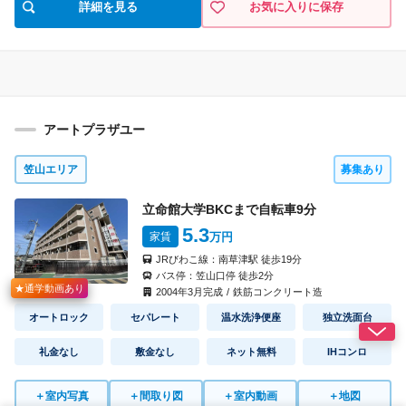
詳細を見る
お気に入りに保存
55,000円
5,000円
家 賃
共益費
間取り
なし
なし
礼 金
敷 金
7014
号室
1K(A1)
タイプ
見積り
即入居可
入 居
アートプラザユー
55,000円
5,000円
家 賃
共益費
間取り
なし
なし
礼 金
敷 金
笠山エリア
募集あり
立命館大学BKCまで自転車
9
分
7016
号室
1K(A1)
タイプ
5.3
見積り
家賃
万円
即入居可
入 居
JRびわこ線：
南草津駅
徒歩
19
分
55,000円
5,000円
家 賃
共益費
間取り
バス停：
笠山口停
徒歩
2
分
なし
なし
★通学動画あり
礼 金
敷 金
2004
年
3
月完成
/
鉄筋コンクリート造
オートロック
セパレート
温水洗浄便座
独立洗面台
7017
号室
1K(A2)
タイプ
礼金なし
敷金なし
ネット無料
IHコンロ
見積り
即入居可
入 居
55,000円
5,000円
家 賃
共益費
＋
室内写真
＋
間取り図
＋
室内動画
＋
地図
間取り