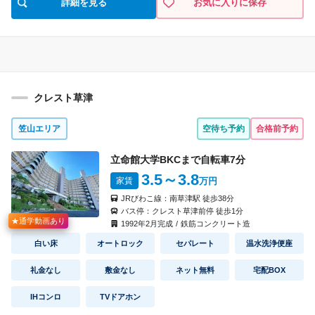
詳細を見る
お気に入りに保存
クレスト草津
笠山エリア
空待ち予約
合格前予約
立命館大学BKCまで自転車
7
分
3.5
～3.8
家賃
万円
JRびわこ線：
南草津駅
徒歩
38
分
バス停：
クレスト草津前停
徒歩
1
分
★通学動画あり
1992
年
2
月完成
/
鉄筋コンクリート造
白い床
オートロック
セパレート
温水洗浄便座
礼金なし
敷金なし
ネット無料
宅配BOX
IHコンロ
TVドアホン