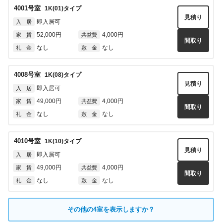
4001
号室
1K(01)
タイプ
見積り
即入居可
入 居
52,000円
4,000円
家 賃
共益費
間取り
なし
なし
礼 金
敷 金
4008
号室
1K(08)
タイプ
見積り
即入居可
入 居
49,000円
4,000円
家 賃
共益費
間取り
なし
なし
礼 金
敷 金
4010
号室
1K(10)
タイプ
見積り
即入居可
入 居
49,000円
4,000円
家 賃
共益費
間取り
なし
なし
礼 金
敷 金
4012
号室
1K(12)
タイプ
その他の
4
室を表示しますか？
見積り
即入居可
入 居