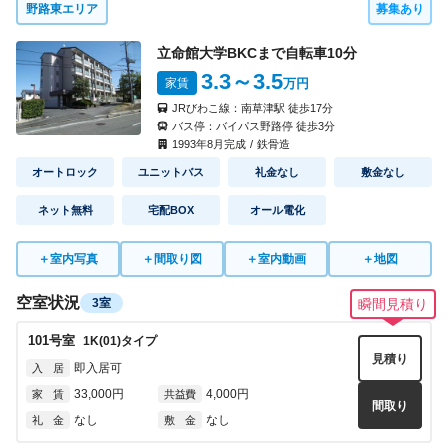
野路東エリア
募集あり
立命館大学BKCまで自転車
10
分
3.3
～3.5
家賃
万円
JRびわこ線：
南草津駅
徒歩
17
分
バス停：
バイパス野路停
徒歩
3
分
1993
年
8
月完成
/
鉄骨造
オートロック
ユニットバス
礼金なし
敷金なし
ネット無料
宅配BOX
オール電化
＋
室内写真
＋
間取り図
＋
室内動画
＋
地図
空室状況
3室
瞬間見積り
101
号室
1K(01)
タイプ
見積り
即入居可
入 居
33,000円
4,000円
家 賃
共益費
間取り
なし
なし
礼 金
敷 金