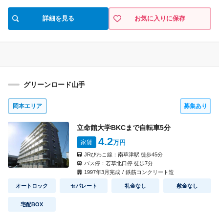
49,000円
4,000円
家 賃
共益費
間取り
詳細を見る
お気に入りに保存
なし
なし
礼 金
敷 金
4013
号室
1K(13)
タイプ
見積り
即入居可
入 居
49,000円
4,000円
家 賃
共益費
間取り
グリーンロード山手
なし
なし
礼 金
敷 金
岡本エリア
募集あり
4014
号室
1K(14)
タイプ
見積り
立命館大学BKCまで自転車
5
分
即入居可
入 居
4.2
家賃
万円
49,000円
4,000円
家 賃
共益費
間取り
JRびわこ線：
南草津駅
徒歩
45
分
なし
なし
礼 金
敷 金
バス停：
若草北口停
徒歩
7
分
1997
年
3
月完成
/
鉄筋コンクリート造
4015
号室
1K(15)
タイプ
オートロック
セパレート
礼金なし
敷金なし
見積り
即入居可
入 居
宅配BOX
52,000円
4,000円
家 賃
共益費
間取り