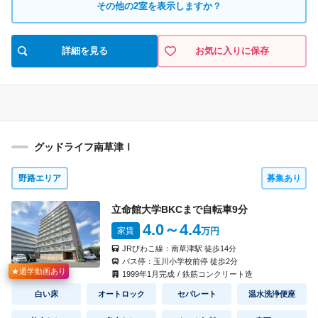
602
号室
1K(02)
タイプ
その他の
2
室を表示しますか？
見積り
即入居可
入 居
56,000円
5,500円
家 賃
共益費
間取り
詳細を見る
お気に入りに保存
なし
なし
礼 金
敷 金
906
号室
1K(06)
タイプ
見積り
9月中旬
入 居
57,000円
5,500円
家 賃
共益費
間取り
グッドライフ南草津Ⅰ
なし
なし
礼 金
敷 金
野路エリア
募集あり
立命館大学BKCまで自転車
9
分
4.0
～4.4
家賃
万円
JRびわこ線：
南草津駅
徒歩
14
分
バス停：
玉川小学校前停
徒歩
2
分
★通学動画あり
1999
年
1
月完成
/
鉄筋コンクリート造
白い床
オートロック
セパレート
温水洗浄便座