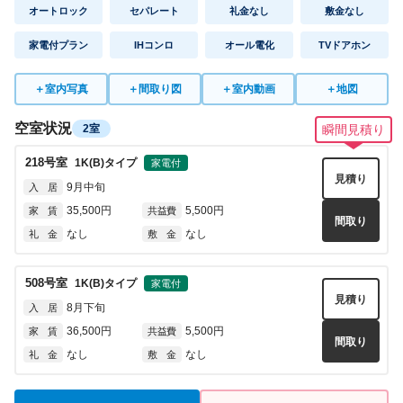
オートロック
セパレート
礼金なし
敷金なし
6021
号室
1K(A2)
タイプ
見積り
即入居可
入 居
家電付プラン
IHコンロ
オール電化
TVドアホン
54,000円
5,000円
家 賃
共益費
間取り
なし
なし
礼 金
敷 金
＋
室内写真
＋
間取り図
＋
室内動画
＋
地図
空室状況
2室
瞬間見積り
6022
号室
1K(A1)
タイプ
見積り
即入居可
入 居
218
号室
1K(B)
タイプ
家電付
見積り
54,000円
5,000円
家 賃
共益費
9月中旬
入 居
間取り
なし
なし
礼 金
敷 金
35,500円
5,500円
家 賃
共益費
間取り
なし
なし
礼 金
敷 金
7008
号室
1K(A1)
タイプ
見積り
即入居可
入 居
508
号室
1K(B)
タイプ
家電付
見積り
55,000円
5,000円
家 賃
共益費
8月下旬
入 居
間取り
なし
なし
礼 金
敷 金
36,500円
5,500円
家 賃
共益費
間取り
なし
なし
礼 金
敷 金
7013
号室
1K(A2)
タイプ
見積り
即入居可
入 居