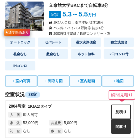
立命館大学BKCまで自転車
8
分
5.3
～5.5
家賃
万円
JRびわこ線：
南草津駅
徒歩
18
分
バス停：
バイパス野路停
徒歩
4
分
★通学動画あり
2003
年
3
月完成
/
鉄筋コンクリート造
オートロック
セパレート
温水洗浄便座
独立洗面台
礼金なし
敷金なし
ネット無料
2口コンロ付
IHコンロ
＋
室内写真
＋
間取り図
＋
室内動画
＋
地図
空室状況
38室
瞬間見積り
2004
号室
1K(A1)
タイプ
見積り
即入居可
入 居
53,000円
5,000円
家 賃
共益費
間取り
なし
なし
礼 金
敷 金