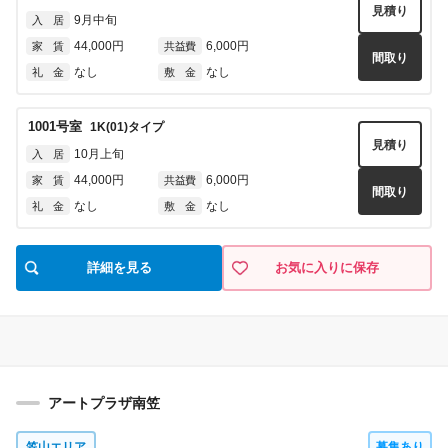
見積り
9月中旬
入 居
44,000円
6,000円
家 賃
共益費
間取り
なし
なし
礼 金
敷 金
1001
号室
1K(01)
タイプ
見積り
10月上旬
入 居
44,000円
6,000円
家 賃
共益費
間取り
なし
なし
礼 金
敷 金
詳細を見る
お気に入りに保存
アートプラザ南笠
笠山エリア
募集あり