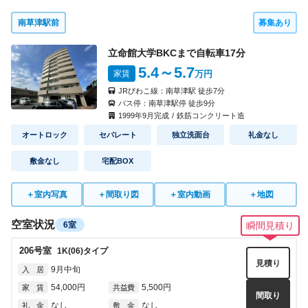
南草津駅前
募集あり
立命館大学BKCまで自転車
17
分
5.4
～5.7
家賃
万円
JRびわこ線：
南草津駅
徒歩
7
分
バス停：
南草津駅停
徒歩
9
分
1999
年
9
月完成
/
鉄筋コンクリート造
オートロック
セパレート
独立洗面台
礼金なし
敷金なし
宅配BOX
＋
室内写真
＋
間取り図
＋
室内動画
＋
地図
空室状況
6室
瞬間見積り
206
号室
1K(06)
タイプ
見積り
9月中旬
入 居
54,000円
5,500円
家 賃
共益費
間取り
なし
なし
礼 金
敷 金