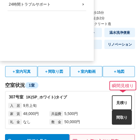
4.8
24時間トラブルサポート
家賃
万円
JRびわこ線：
南草津駅
徒歩
15
分
バス停：
玉川小学校前停
徒歩
2
分
★通学動画あり
1996
年
2
月完成
/
鉄筋コンクリート造
白い床
オートロック
セパレート
温水洗浄便座
礼金なし
ネット無料
宅配BOX
リノベーション
TVドアホン
＋
室内写真
＋
間取り図
＋
室内動画
＋
地図
空室状況
1室
瞬間見積り
307
号室
1K(SP_ホワイト)
タイプ
見積り
9月上旬
入 居
48,000円
5,500円
家 賃
共益費
間取り
なし
50,000円
礼 金
敷 金