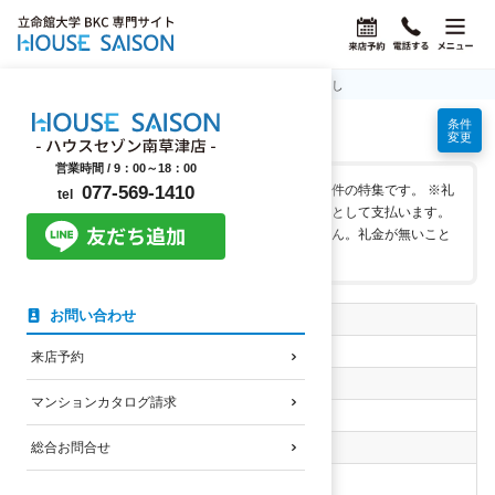
ホーム
立命館大学BKC学生マンション情報
礼金なし
条件
礼金なしの学生マンション
変更
営業時間 /
9：00～18：00
初期費用を安く抑えることができる礼金なしの物件の特集です。 ※礼
077-569-1410
tel
金とは？ 契約時に家主さんに対してお礼の意味として支払います。
敷金と異なり退去時に返金されることはありません。礼金が無いこと
には一切のデメリットがございません。
お問い合わせ
自転車の通学時間
指定なし
来店予約
南草津駅まで徒歩時間
マンションカタログ請求
指定なし
家賃上限
総合お問合せ
指定なし