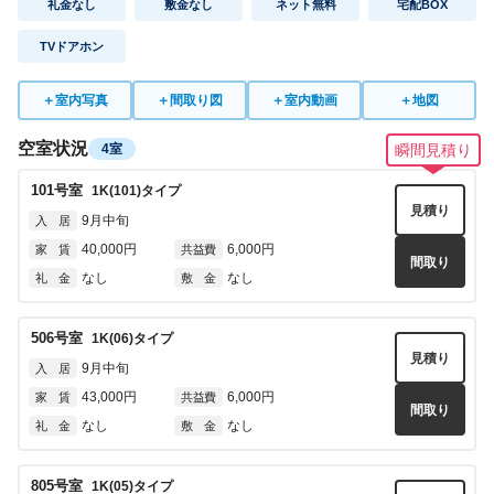
礼金なし
敷金なし
ネット無料
宅配BOX
TVドアホン
＋
室内写真
＋
間取り図
＋
室内動画
＋
地図
空室状況
4室
瞬間見積り
101
号室
1K(101)
タイプ
見積り
9月中旬
入 居
40,000円
6,000円
家 賃
共益費
間取り
なし
なし
礼 金
敷 金
506
号室
1K(06)
タイプ
見積り
9月中旬
入 居
43,000円
6,000円
家 賃
共益費
間取り
なし
なし
礼 金
敷 金
805
号室
1K(05)
タイプ