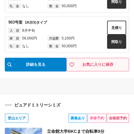
間取り
なし
50,000円
礼 金
敷 金
903
号室
1K(03)
タイプ
見積り
8月中旬
入 居
56,000円
5,100円
家 賃
共益費
間取り
なし
50,000円
礼 金
敷 金
詳細を見る
お気に入りに保存
ピュアドミトリーシミズ
笠山エリア
募集あり
来春予約
合格前予約
立命館大学BKCまで自転車
9
分