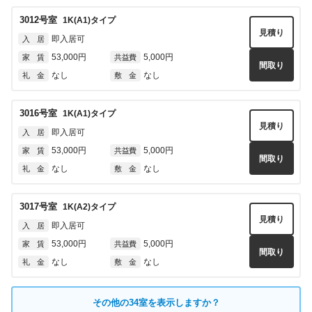
3012
号室
1K(A1)
タイプ
見積り
即入居可
入 居
53,000円
5,000円
家 賃
共益費
間取り
なし
なし
礼 金
敷 金
3016
号室
1K(A1)
タイプ
見積り
即入居可
入 居
53,000円
5,000円
家 賃
共益費
間取り
なし
なし
礼 金
敷 金
3017
号室
1K(A2)
タイプ
見積り
即入居可
入 居
53,000円
5,000円
家 賃
共益費
間取り
なし
なし
礼 金
敷 金
4004
号室
1K(A1)
タイプ
その他の
34
室を表示しますか？