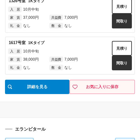
1326
号室
1K
タイプ
見積り
10月中旬
入 居
37,000円
7,000円
家 賃
共益費
間取り
なし
なし
礼 金
敷 金
1617
号室
1K
タイプ
見積り
10月中旬
入 居
38,000円
7,000円
家 賃
共益費
間取り
なし
なし
礼 金
敷 金
詳細を見る
お気に入りに保存
エランビタール