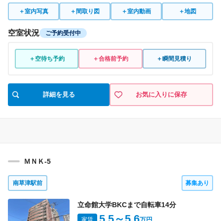
＋
室内写真
＋
間取り図
＋
室内動画
＋
地図
空室状況
ご予約受付中
＋空待ち予約
＋合格前予約
＋瞬間見積り
詳細を見る
お気に入りに保存
ＭＮＫ-5
南草津駅前
募集あり
立命館大学BKCまで自転車
14
分
5.5
～5.6
家賃
万円