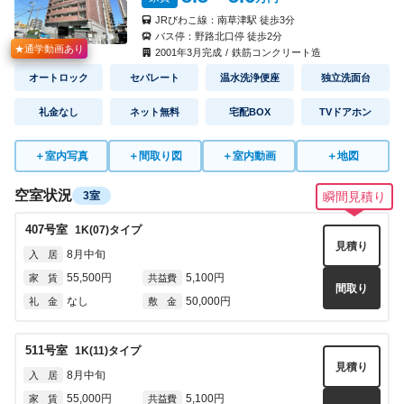
JRびわこ線：
南草津駅
徒歩
3
分
バス停：
野路北口停
徒歩
2
分
★通学動画あり
2001
年
3
月完成
/
鉄筋コンクリート造
オートロック
セパレート
温水洗浄便座
独立洗面台
礼金なし
ネット無料
宅配BOX
TVドアホン
＋
室内写真
＋
間取り図
＋
室内動画
＋
地図
空室状況
3室
瞬間見積り
407
号室
1K(07)
タイプ
見積り
8月中旬
入 居
55,500円
5,100円
家 賃
共益費
間取り
なし
50,000円
礼 金
敷 金
511
号室
1K(11)
タイプ
見積り
8月中旬
入 居
55,000円
5,100円
家 賃
共益費