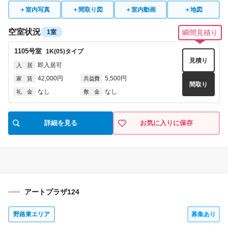
なし
なし
礼 金
敷 金
＋
室内写真
＋
間取り図
＋
室内動画
＋
地図
空室状況
1室
瞬間見積り
1105
号室
1K(05)
タイプ
見積り
即入居可
入 居
42,000円
5,500円
家 賃
共益費
間取り
なし
なし
礼 金
敷 金
詳細を見る
お気に入りに保存
アートプラザ124
野路東エリア
募集あり