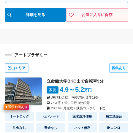
見積り
即入居可
入 居
54,000円
5,000円
家 賃
共益費
間取り
詳細を見る
お気に入りに保存
なし
なし
礼 金
敷 金
4005
号室
1K(A2)
タイプ
見積り
即入居可
入 居
54,000円
5,000円
家 賃
共益費
間取り
アートプラザミー
なし
なし
礼 金
敷 金
笠山エリア
募集あり
4006
号室
1K(A1)
タイプ
見積り
立命館大学BKCまで自転車
9
分
即入居可
入 居
4.9
～5.2
家賃
万円
54,000円
5,000円
家 賃
共益費
間取り
JRびわこ線：
南草津駅
徒歩
19
分
なし
なし
礼 金
敷 金
バス停：
笠山口停
徒歩
2
分
★通学動画あり
2005
年
3
月完成
/
鉄筋コンクリート造
4009
号室
1K(A2)
タイプ
オートロック
セパレート
温水洗浄便座
独立洗面台
見積り
即入居可
入 居
礼金なし
敷金なし
ネット無料
IHコンロ
54,000円
5,000円
家 賃
共益費