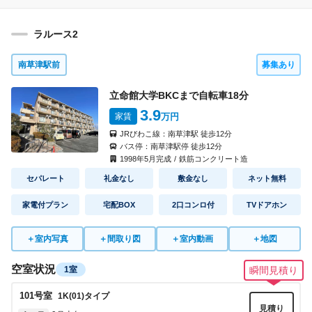
即入居可
入 居
見積り
即入居可
入 居
54,000円
5,000円
家 賃
共益費
間取り
ラルース2
51,000円
4,000円
家 賃
共益費
なし
なし
礼 金
敷 金
間取り
なし
なし
礼 金
敷 金
南草津駅前
募集あり
6008
号室
1K(A1)
タイプ
見積り
4018
号室
1K(B)
タイプ
即入居可
立命館大学BKCまで自転車
18
分
入 居
見積り
即入居可
3.9
入 居
54,000円
5,000円
家 賃
共益費
家賃
万円
間取り
51,000円
4,000円
家 賃
共益費
なし
なし
礼 金
敷 金
JRびわこ線：
南草津駅
徒歩
12
分
間取り
バス停：
南草津駅停
徒歩
12
分
なし
なし
礼 金
敷 金
1998
年
5
月完成
/
鉄筋コンクリート造
6009
号室
1K(A2)
タイプ
セパレート
礼金なし
敷金なし
ネット無料
見積り
4021
号室
1K(Ah)
タイプ
即入居可
入 居
見積り
即入居可
家電付プラン
入 居
宅配BOX
2口コンロ付
TVドアホン
54,000円
5,000円
家 賃
共益費
間取り
52,000円
4,000円
家 賃
共益費
なし
なし
礼 金
敷 金
間取り
＋
室内写真
＋
間取り図
＋
室内動画
＋
地図
なし
なし
礼 金
敷 金
6013
号室
1K(A2)
タイプ
空室状況
1室
瞬間見積り
見積り
即入居可
入 居
101
号室
1K(01)
タイプ
54,000円
5,000円
家 賃
共益費
間取り
見積り