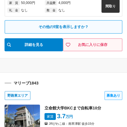
50,000円
4,000円
家 賃
共益費
なし
なし
礼 金
敷 金
間取り
なし
なし
礼 金
敷 金
5010
号室
1K(A1)
タイプ
見積り
3009
号室
1K(B)
タイプ
即入居可
その他の
9
室を表示しますか？
入 居
見積り
即入居可
入 居
54,000円
5,000円
家 賃
共益費
間取り
50,000円
4,000円
家 賃
共益費
なし
なし
礼 金
敷 金
間取り
詳細を見る
お気に入りに保存
なし
なし
礼 金
敷 金
5011
号室
1K(A2)
タイプ
見積り
3015
号室
1K(Bh)
タイプ
即入居可
入 居
見積り
即入居可
入 居
54,000円
5,000円
家 賃
共益費
間取り
50,000円
4,000円
家 賃
共益費
なし
なし
礼 金
敷 金
間取り
マリーブ1843
なし
なし
礼 金
敷 金
5012
号室
1K(A1)
タイプ
野路東エリア
募集あり
見積り
3016
号室
1K(Ah)
タイプ
即入居可
入 居
見積り
立命館大学BKCまで自転車
10
分
即入居可
入 居
54,000円
5,000円
家 賃
共益費
間取り
3.7
家賃
万円
52,000円
4,000円
家 賃
共益費
なし
なし
礼 金
敷 金
間取り
JRびわこ線：
南草津駅
徒歩
15
分
なし
なし
礼 金
敷 金