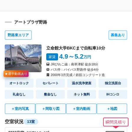
4015
号室
1K(A2)
タイプ
見積り
即入居可
入 居
アートプラザ野路
54,000円
5,000円
家 賃
共益費
間取り
なし
なし
礼 金
敷 金
野路東エリア
募集あり
4017
号室
1K(A2)
タイプ
立命館大学BKCまで自転車
10
分
見積り
即入居可
4.9
～5.2
入 居
家賃
万円
54,000円
5,000円
家 賃
共益費
JRびわこ線：
南草津駅
徒歩
18
分
間取り
バス停：
バイパス野路停
徒歩
4
分
なし
なし
礼 金
敷 金
★通学動画あり
2000
年
3
月完成
/
鉄筋コンクリート造
オートロック
セパレート
温水洗浄便座
独立洗面台
4021
号室
1K(A2)
タイプ
見積り
即入居可
入 居
礼金なし
敷金なし
ネット無料
IHコンロ
54,000円
5,000円
家 賃
共益費
間取り
＋
室内写真
＋
間取り図
＋
室内動画
＋
地図
なし
なし
礼 金
敷 金
空室状況
13室
瞬間見積り
4022
号室
1K(A1)
タイプ
見積り