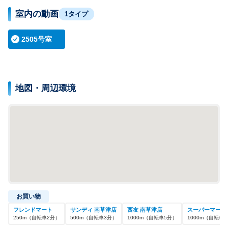
室内の動画
1タイプ
2505号室
地図・周辺環境
お買い物
フレンドマート
サンディ 南草津店
西友 南草津店
スーパーマーケ
250
m
（自転車
2
分）
500
m
（自転車
3
分）
1000
m
（自転車
5
分）
1000
m
（自転車
5