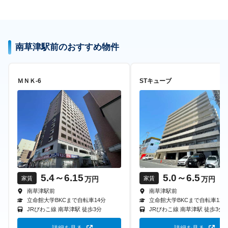
南草津駅前のおすすめ物件
ＭＮＫ-6
STキューブ
5.4
～6.15
5.0
～6.5
万円
万円
家賃
家賃
南草津駅前
南草津駅前
立命館大学BKCまで自転車
14
分
立命館大学BKCまで自転車
12
分
JRびわこ線
南草津駅
徒歩
3
分
JRびわこ線
南草津駅
徒歩
3
分