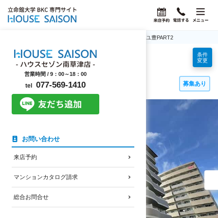
ホーム
立命館大学BKC学生マンション情報
ソレイユ豊PART2
条件
ソレイユ豊PART2
変更
立命館大学生におすすめの賃貸マンション
営業時間 /
9：00～18：00
南草津駅前
募集あり
077-569-1410
tel
ソレイユ豊PART2の外観・共用部写真
お問い合わせ
来店予約
マンションカタログ請求
総合お問合せ