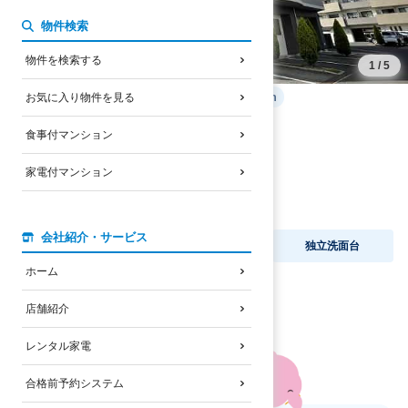
物件検索
物件を検索する
1
/
5
立命館大学BKCまで自転車
17
分
3350
m
お気に入り物件を見る
5.7
万円
家賃
食事付マンション
JRびわこ線
南草津駅
徒歩
7
分
家電付マンション
バス停
南草津駅停
徒歩
9
分
2001
年
3
月完成
/
鉄筋コンクリート造
会社紹介・サービス
オートロック
セパレート
独立洗面台
ホーム
ネット無料
宅配BOX
店舗紹介
レンタル家電
合格前予約システム