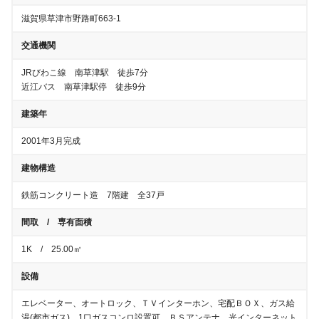
滋賀県草津市野路町663-1
交通機関
JRびわこ線 南草津駅 徒歩7分
近江バス 南草津駅停 徒歩9分
建築年
2001年3月完成
建物構造
鉄筋コンクリート造 7階建 全37戸
間取 / 専有面積
1K / 25.00㎡
設備
エレベーター、オートロック、ＴＶインターホン、宅配ＢＯＸ、ガス給
湯(都市ガス)、1口ガスコンロ設置可、ＢＳアンテナ、光インターネット