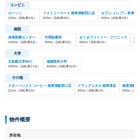
コンビニ
ローソン
ファミリーマート 南草津駅西口店
セブン-イレブン 草津野
150
m
（自転車
1
分）
500
m
（自転車
3
分）
600
m
（自転車
3
分）
病院
淡海医療センター
竹岡診療所
おぐまファミリー・クリニック
加
1600
m
（自転車
8
分）
500
m
（自転車
3
分）
600
m
（自転車
3
分）
850
大学
立命館大学BKC
滋賀医科大学
3350
m
（自転車
17
分）
4400
m
（自転車
22
分）
その他
スターバックス コーヒー 南草津駅西口店
ドラッグユタカ 南草津店
南草津郵
210
m
（自転車
2
分）
400
m
（自転車
2
分）
350
m
（自
物件概要
所在地