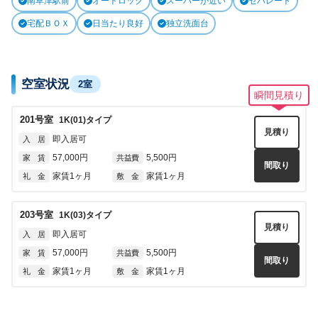
南草津駅前
オートロック
スーパーが近い
セパレート
宅配ＢＯＸ
日当たり良好
独立洗面台
空室状況
2室
瞬間見積り
201
号室
1K(01)
タイプ
見積り
即入居可
入 居
57,000円
5,500円
家 賃
共益費
間取り
家賃1ヶ月
家賃1ヶ月
礼 金
敷 金
203
号室
1K(03)
タイプ
見積り
即入居可
入 居
57,000円
5,500円
家 賃
共益費
間取り
家賃1ヶ月
家賃1ヶ月
礼 金
敷 金