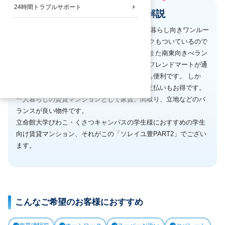
24時間トラブルサポート
へやいるか君の物件解説
南草津駅　徒歩7分の独立洗面台タイプの一人暮らし向きワンルー
ムマンションです。 大通りに面しオートロックもついているので
セキュリティ重視のお客様におすすめです。 また南東向きべラン
ダなので日当たりも良い物件です。 スーパーフレンドマートが通
りをはさんでお向かいにありますので買い物も便利です。 しか
も、インターネットが無料ですので、月々の支払いもお得です。 
一人暮らしの賃貸マンションとして家賃、間取り、立地などのバ
ランスが良い物件です。 

立命館大学びわこ・くさつキャンパスの学生様におすすめの学生
向け賃貸マンション、それがこの「ソレイユ豊PART2」でござい
ます。
こんなご希望のお客様におすすめ