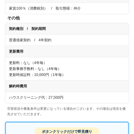
家賃100％（消費税別）
/ 取引態様：仲介
その他
契約種別 / 契約期間
普通借家契約
/
4年
契約
更新費用
更新料：なし
（
4年
毎）
更新事務手数料：なし
（
4年
毎）
更新時保証料：10,000円（1年毎）
解約時費用
ハウスクリーニング代：27,500円
空室状況や募集条件は変更になっている場合がございます。その場合は現況を優
先させていただきます。
ボタンクリックだけで即見積り