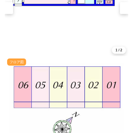
1
/
2
フロア図