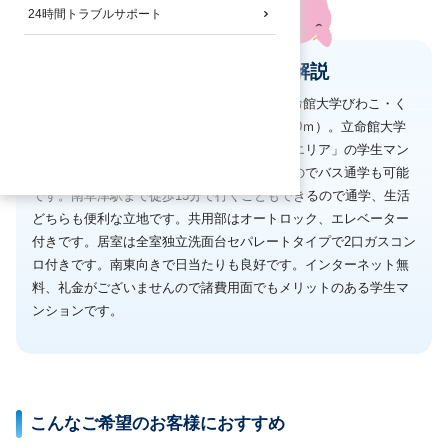
24時間トラブルサポート
へやいるか君の物件解説
2026年4月上旬に宅配BOXを設置します！立命館大学びわこ・く
さつキャンパス（BKC）まで自転車9分（1800ｍ）。立命館大学
ＢＫＣと南草津駅の中間地点「野路（のじ）エリア」の学生マン
ションです。徒歩通学圏内。バス停にも近いのでバス通学も可能
です。南草津駅まで徒歩15分で行くこともできるので通学、生活
どちらも便利な立地です。共用部はオートロック、エレベーター
付きです。居室は全室独立洗面台セパレートタイプで2口ガスコン
ロ付きです。南東向きで日当たりも良好です。インターネット無
料、礼金がございませんので諸費用面でもメリットのある学生マ
ンションです。
こんなご希望のお客様におすすめ