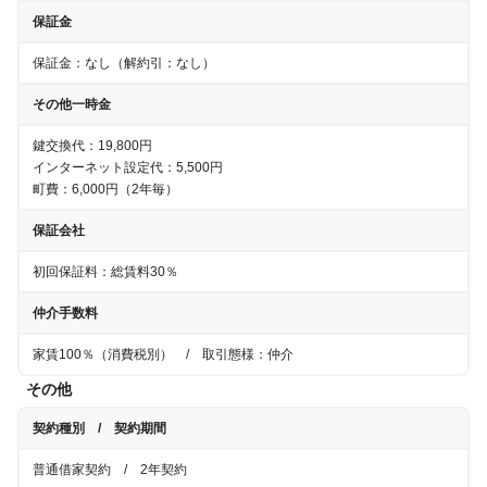
保証金
保証金：
なし
（解約引：
なし
）
その他一時金
鍵交換代：19,800円
インターネット設定代：5,500円
町費：6,000円（2年毎）
保証会社
初回保証料：総賃料30％
仲介手数料
家賃100％（消費税別）
/ 取引態様：仲介
その他
契約種別 / 契約期間
普通借家契約
/
2年
契約