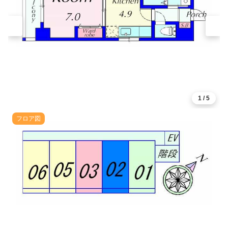
1
/
5
フロア図