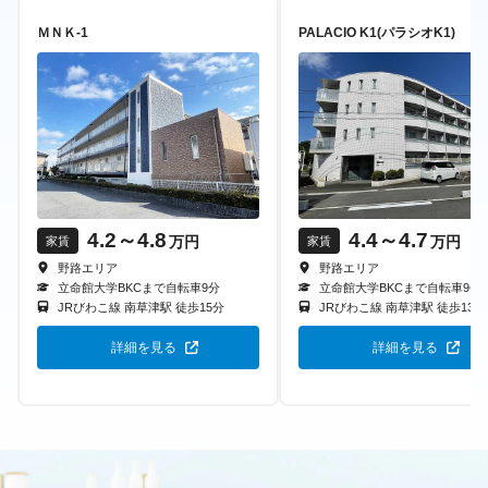
ＭＮＫ-1
PALACIO K1(パラシオK1)
4.2
～4.8
4.4
～4.7
万円
万円
家賃
家賃
野路エリア
野路エリア
立命館大学BKCまで自転車
9
分
立命館大学BKCまで自転車
9
分
JRびわこ線
南草津駅
徒歩
15
分
JRびわこ線
南草津駅
徒歩
13
分
詳細を見る
詳細を見る