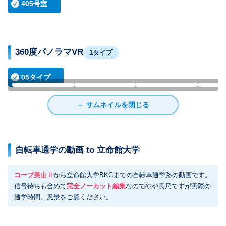
405号室
360度パノラマVR
1タイプ
05タイプ
居室
ダイニング
洗面所
－ サムネイルを閉じる
自転車通学の動画 to 立命館大学
コープ美山Ⅱ
から立命館大学BKCまでの自転車通学路の動画です。
信号待ちも含めて
完全ノーカット編集
なのでやや長尺ですが実際の
通学時間、風景をご覧ください。