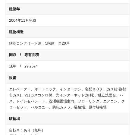
建築年
2004年11月完成
建物構造
鉄筋コンクリート造 5階建 全20戸
間取 / 専有面積
1DK / 29.25㎡
設備
エレベーター、オートロック、インターホン、宅配ＢＯＸ、ガス給湯(都
市ガス)、2口ガスコンロ付、光インターネット(無料)、独立洗面台、バ
ス、トイレセパレート、洗濯機置場室内、フローリング、エアコン、ク
ローゼット、バルコニー、防犯カメラ、駐輪場、原付駐輪場
駐輪場
自転車
：
あり（無料）