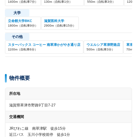
1400
m
（自転車
7
分）
130
m
（自転車
1
分）
550
m
（自転車
3
分）
1200
m
大学
立命館大学BKC
滋賀医科大学
1800
m
（自転車
9
分）
2900
m
（自転車
15
分）
その他
スターバックス コーヒー 南草津かがやき通り店
ウエルシア草津野路店
草津玉
1100
m
（自転車
6
分）
500
m
（自転車
3
分）
70
m
（
物件概要
所在地
滋賀県草津市野路9丁目7-27
交通機関
JRびわこ線 南草津駅 徒歩15分
近江バス 玉川小学校前停 徒歩1分