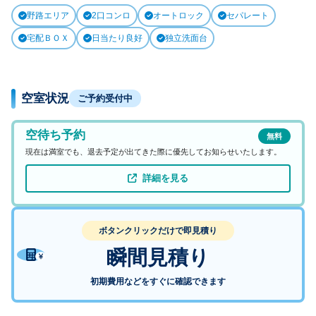
野路エリア
2口コンロ
オートロック
セパレート
宅配ＢＯＸ
日当たり良好
独立洗面台
空室状況
ご予約受付中
空待ち予約
無料
現在は満室でも、退去予定が出てきた際に優先してお知らせいたします。
詳細を見る
ボタンクリックだけで即見積り
瞬間見積り
初期費用などをすぐに確認できます