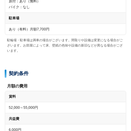
原付
：
あり（無料）
バイク
：
なし
駐車場
あり（有料）月額7,700円
駐輪場・駐車場は満車の場合がございます。間取りや設備は変更になる場合がご
ざいます。お部屋によって床、壁紙の色味や設備の新旧などが異なる場合がござ
います。
契約条件
月額の費用
賃料
52,000～55,000円
共益費
6,000円