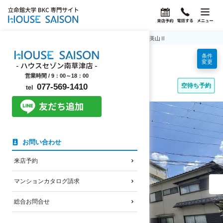
ホーム
立命館大学BKC学生マンション情報
コープ美山Ⅱ
条件
コープ美山Ⅱ
変更
立命館大学生におすすめの賃貸マンション
営業時間 /
9：00～18：00
野路エリア
空待ち予約
077-569-1410
tel
コープ美山Ⅱの外観・共用部写真
お問い合わせ
来店予約
マンションカタログ請求
総合お問合せ