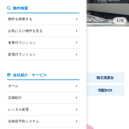
物件検索
物件を検索する
★通学動画あり
1
/
5
立命館大学BKCまで自転車
9
分
1800
m
お気に入り物件を見る
5.2
～5.5
万円
家賃
食事付マンション
JRびわこ線
南草津駅
徒歩
15
分
家電付マンション
バス停
玉川小学校前停
徒歩
1
分
2004
年
11
月完成
/
鉄筋コンクリート造
会社紹介・サービス
オートロック
セパレート
独立洗面台
ホーム
礼金なし
ネット無料
宅配BOX
店舗紹介
2口コンロ付
レンタル家電
合格前予約システム