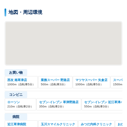
地図・周辺環境
お買い物
西友 南草津店
業務スーパー 野路店
マツヤスーパー 矢倉店
スーパー
1000
m
（自転車
5
分）
500
m
（自転車
3
分）
1000
m
（自転車
5
分）
1500
m
（
コンビニ
ローソン
セブン-イレブン 草津野路店
セブン-イレブン 近江草津バ
210
m
（自転車
2
分）
350
m
（自転車
2
分）
550
m
（自転車
3
分）
病院
近江草津病院
玉川スマイルクリニック
みつだ内科クリニック
おかだ