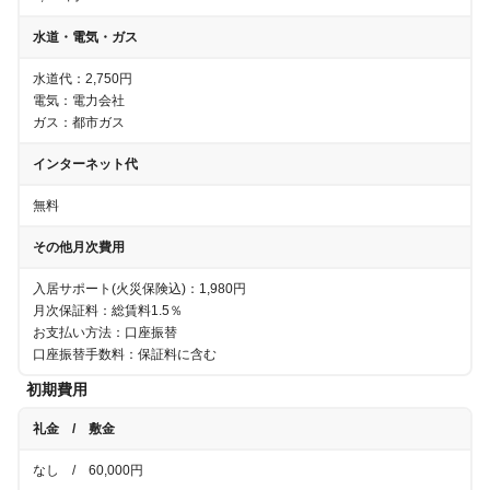
水道・電気・ガス
水道代：
2,750円
電気：電力会社
ガス：
都市ガス
インターネット代
無料
その他月次費用
入居サポート(火災保険込)：1,980円
月次保証料：総賃料1.5％
お支払い方法：口座振替
口座振替手数料：保証料に含む
初期費用
礼金 / 敷金
なし
/
60,000円