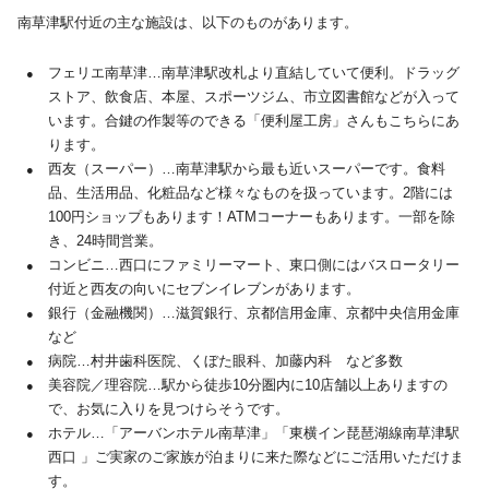
南草津駅付近の主な施設は、以下のものがあります。
フェリエ南草津…南草津駅改札より直結していて便利。ドラッグ
ストア、飲食店、本屋、スポーツジム、市立図書館などが入って
います。合鍵の作製等のできる「便利屋工房」さんもこちらにあ
ります。
西友（スーパー）…南草津駅から最も近いスーパーです。食料
品、生活用品、化粧品など様々なものを扱っています。2階には
100円ショップもあります！ATMコーナーもあります。一部を除
き、24時間営業。
コンビニ…西口にファミリーマート、東口側にはバスロータリー
付近と西友の向いにセブンイレブンがあります。
銀行（金融機関）…滋賀銀行、京都信用金庫、京都中央信用金庫
など
病院…村井歯科医院、くぼた眼科、加藤内科 など多数
美容院／理容院…駅から徒歩10分圏内に10店舗以上ありますの
で、お気に入りを見つけらそうです。
ホテル…「アーバンホテル南草津」「東横イン琵琶湖線南草津駅
西口 」ご実家のご家族が泊まりに来た際などにご活用いただけま
す。