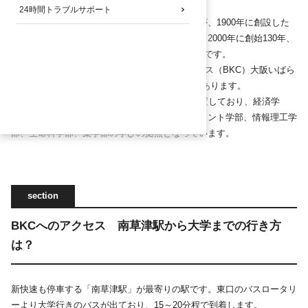
年に設立した
24時間トラブルサポート
私塾「立命館」の精神を受け継ぎ、中川小十郎が、1900年に創設した
「京都法政学校」が現在の立命館の始まりです。2000年に創始130年、
学園創立100周年を迎えた歴史と伝統のある大学です。
衣笠キャンパス（KIC）びわこ・くさつキャンパス（BKC）大阪いばら
きキャンパス（OIC）の3つの主なキャンパスがあります。
滋賀県草津市にあるBKCは、琵琶湖の南東に位置しており、経済学
部、理工学部、スポーツ健康科学部、食マネジメント学部、情報理工学
部、生命科学部、薬学部の学びの拠点となっています。
BKCへのアクセス 南草津駅から大学までの行き方
は？
新快速も停車する「南草津駅」が最寄りの駅です。東口のバスロータリ
ーより大学行きのバスが出ており、15～20分程で到着します。