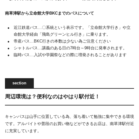
南草津駅から立命館大学BKCまでのバスについて
近江鉄道バス…〇系統という表示です。「立命館大学行き」や立
命館大学経由「飛島グリーンヒル行き」に乗ります。
帝産バス…BKC行きの本数は少ない為ご注意ください
シャトルバス…講義のある日の7時台～9時台に発車されます。
臨時バス…入試や学園祭などの際に増発されることがあります
周辺環境は？便利なのはやはり駅付近！
キャンパスは山手に位置している為、落ち着いて勉強に集中できる環境
です。アルバイトや普段のお買い物などができるお店は、南草津駅付近
に充実しています。