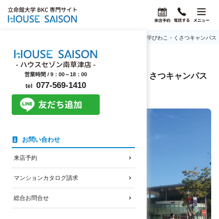
ホーム
お部屋探しコラム
滋賀県草津市の立命館大学びわこ・くさつキャンパス（
お部屋探しコラム
｜
2025年12月1日
滋賀県草津市の立命館大学びわこ・くさつキャンパス
営業時間 /
9：00～18：00
077-569-1410
tel
（BKC）のご紹介
お問い合わせ
来店予約
マンションカタログ請求
総合お問合せ