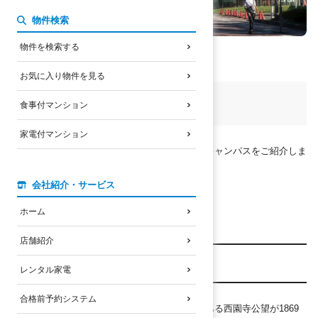
物件検索
物件を検索する
お気に入り物件を見る
この記事の趣旨
食事付マンション
家電付マンション
滋賀県草津市にある立命館大学びわこ・くさつキャンパスをご紹介しま
す。
会社紹介・サービス
ホーム
店舗紹介
立命館大学とは？
レンタル家電
合格前予約システム
立命館の歴史は、近代日本の代表的な政治家である西園寺公望が1869