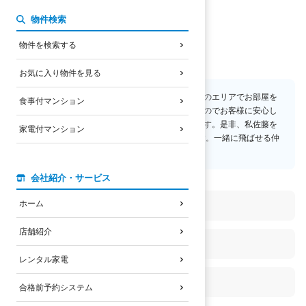
佐藤 正一
物件検索
物件を検索する
宅地建物取引士
メッセージ
お気に入り物件を見る
瀬田、草津、南草津、京都全域と今までたくさんのエリアでお部屋を
食事付マンション
ご紹介してまいりました。経験と知識がありますのでお客様に安心し
てお部屋をご提供させて頂くことが可能であります。是非、私佐藤を
家電付マンション
ご指名下さい。 ドローン操作はセミプロ級？です。一緒に飛ばせる仲
間を募集中です。
主な業務内容
会社紹介・サービス
ホーム
学生向け賃貸の提案
店舗紹介
物件のご案内
レンタル家電
農業
合格前予約システム
保有資格