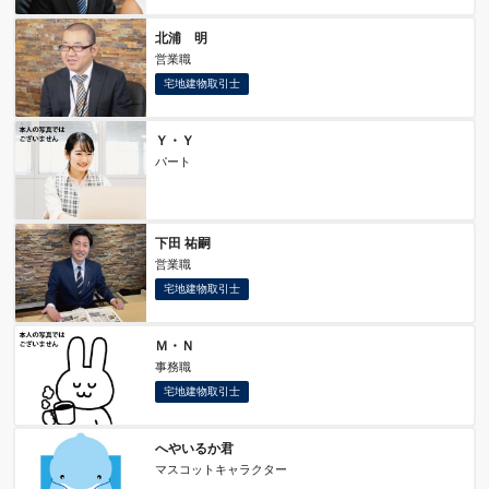
北浦 明
営業職
宅地建物取引士
Ｙ・Ｙ
パート
下田 祐嗣
営業職
宅地建物取引士
Ｍ・Ｎ
事務職
宅地建物取引士
へやいるか君
マスコットキャラクター