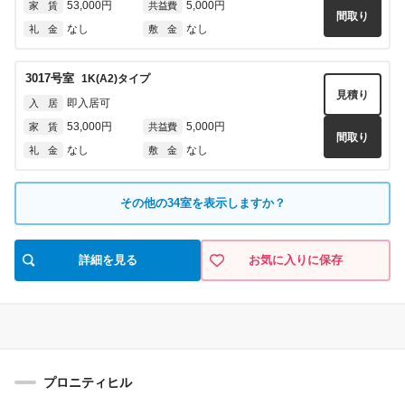
53,000円
5,000円
家 賃
共益費
間取り
なし
なし
礼 金
敷 金
3017
号室
1K(A2)
タイプ
見積り
即入居可
入 居
53,000円
5,000円
家 賃
共益費
間取り
なし
なし
礼 金
敷 金
4004
号室
1K(A1)
タイプ
その他の
34
室を表示しますか？
見積り
即入居可
入 居
54,000円
5,000円
家 賃
共益費
間取り
詳細を見る
お気に入りに保存
なし
なし
礼 金
敷 金
4005
号室
1K(A2)
タイプ
見積り
即入居可
入 居
54,000円
5,000円
家 賃
共益費
間取り
プロニティヒル
なし
なし
礼 金
敷 金