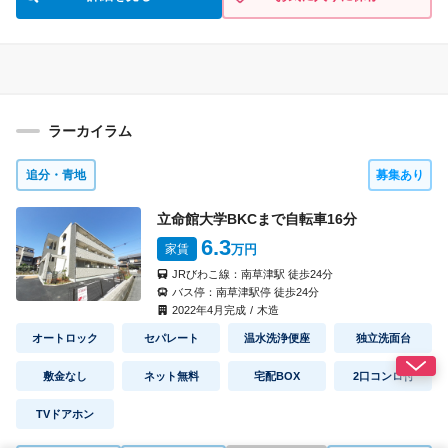
間取り
なし
なし
礼 金
敷 金
5019
号室
1K(A2)
タイプ
見積り
即入居可
入 居
ラーカイラム
54,000円
5,000円
家 賃
共益費
間取り
なし
なし
礼 金
敷 金
追分・青地
募集あり
5022
号室
1K(A1)
タイプ
立命館大学BKCまで自転車
16
分
見積り
即入居可
入 居
6.3
家賃
万円
54,000円
5,000円
家 賃
共益費
JRびわこ線：
南草津駅
徒歩
24
分
間取り
なし
なし
礼 金
敷 金
バス停：
南草津駅停
徒歩
24
分
2022
年
4
月完成
/
木造
オートロック
セパレート
温水洗浄便座
独立洗面台
6008
号室
1K(A1)
タイプ
見積り
即入居可
入 居
敷金なし
ネット無料
宅配BOX
2口コンロ付
54,000円
5,000円
家 賃
共益費
間取り
TVドアホン
なし
なし
礼 金
敷 金