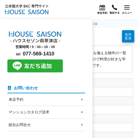
ホーム
立命館大学BKC学生マンション情報
2口コンロ
条件
2口コンロの学生マンション
変更
営業時間 /
9：00～18：00
2口コンロ付きや2口コンロが設置できるキッチンを備える物件の一覧
077-569-1410
tel
です。キッチンスペースが広いマンションが多いので料理が好きな学
生様や、自炊をして節約したい学生様におすすめです。
自転車の通学時間
お問い合わせ
指定なし
来店予約
南草津駅まで徒歩時間
指定なし
マンションカタログ請求
家賃上限
総合お問合せ
指定なし
選択したエリア