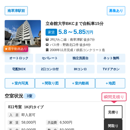
南草津駅前
募集あり
立命館大学BKCまで自転車
15
分
5.8
～5.85
家賃
万円
JRびわこ線：
南草津駅
徒歩
7
分
バス停：
野路北口停
徒歩
4
分
★通学動画あり
2008
年
11
月完成
/
鉄筋コンクリート造
オートロック
セパレート
独立洗面台
ネット無料
宅配BOX
2口コンロ付
IHコンロ
TVドアホン
＋
室内写真
＋
間取り図
＋
室内動画
＋
地図
空室状況
3室
瞬間見積り
811
号室
1K(F)
タイプ
見積り
即入居可
入 居
58,000円
6,500円
家 賃
共益費
間取り