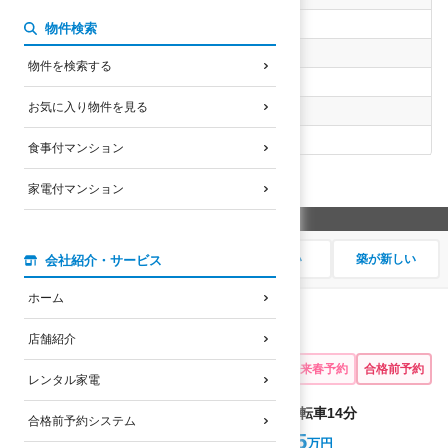
未選択
物件検索
選択した設備・特徴
物件を検索する
2口コンロ
お気に入り物件を見る
物件名検索
なし
食事付マンション
49
検索結果
件
家電付マンション
希望の順番に並び替え
家賃が安い
大学に近い
駅に近い
築が新しい
会社紹介・サービス
ホーム
ＭＮＫ-6
店舗紹介
南草津駅前
募集あり
来春予約
合格前予約
レンタル家電
立命館大学BKCまで自転車
14
分
合格前予約システム
5.75
～5.85
家賃
万円