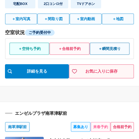
宅配BOX
2口コンロ付
TVドアホン
＋
室内写真
＋
間取り図
＋
室内動画
＋
地図
空室状況
ご予約受付中
＋空待ち予約
＋合格前予約
＋瞬間見積り
詳細を見る
お気に入りに保存
エンゼルプラザ南草津駅前
南草津駅前
募集あり
来春予約
合格前予約