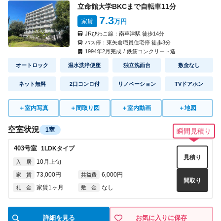
立命館大学BKCまで自転車
11
分
7.3
家賃
万円
JRびわこ線：
南草津駅
徒歩
14
分
バス停：
東矢倉職員住宅停
徒歩
3
分
1994
年
2
月完成
/
鉄筋コンクリート造
オートロック
温水洗浄便座
独立洗面台
敷金なし
ネット無料
2口コンロ付
リノベーション
TVドアホン
＋
室内写真
＋
間取り図
＋
室内動画
＋
地図
空室状況
1室
瞬間見積り
403
号室
1LDK
タイプ
見積り
10月上旬
入 居
73,000円
6,000円
家 賃
共益費
間取り
家賃1ヶ月
なし
礼 金
敷 金
詳細を見る
お気に入りに保存