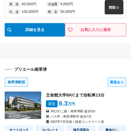
60,000円
9,000円
家 賃
共益費
間取り
100,000円
50,000円
礼 金
敷 金
詳細を見る
お気に入りに保存
プリエール南草津
南草津駅前
募集あり
立命館大学BKCまで自転車
13
分
6.3
家賃
万円
JRびわこ線：
南草津駅
徒歩
5
分
バス停：
南草津駅停
徒歩
7
分
2007
年
7
月完成
/
鉄筋コンクリート造
オートロック
セパレート
独立洗面台
敷金なし