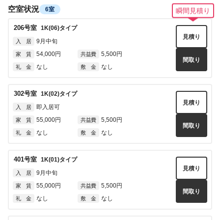
空室状況
6室
瞬間見積り
206
号室
1K(06)
タイプ
見積り
9月中旬
入 居
54,000円
5,500円
家 賃
共益費
間取り
なし
なし
礼 金
敷 金
302
号室
1K(02)
タイプ
見積り
即入居可
入 居
55,000円
5,500円
家 賃
共益費
間取り
なし
なし
礼 金
敷 金
401
号室
1K(01)
タイプ
見積り
9月中旬
入 居
55,000円
5,500円
家 賃
共益費
間取り
なし
なし
礼 金
敷 金