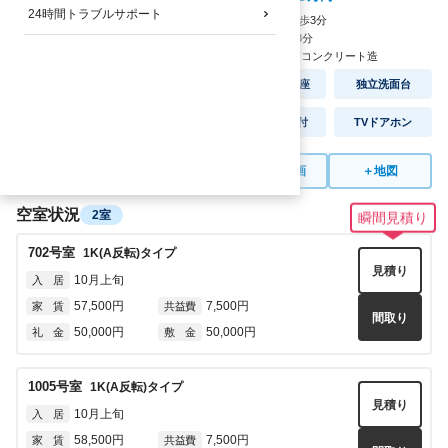
24時間トラブルサポート
JRびわこ線：
南草津駅
徒歩
3
分
バス停：
南草津駅停
徒歩
3
分
★通学動画あり
2007
年
2
月完成
/
鉄骨鉄筋コンクリート造
オートロック
セパレート
温水洗浄便座
独立洗面台
ネット無料
宅配BOX
2口コンロ付
TVドアホン
＋
室内写真
＋
間取り図
＋
室内動画
＋
地図
空室状況
2室
瞬間見積り
702
号室
1K(A反転)
タイプ
見積り
10月上旬
入 居
57,500円
7,500円
家 賃
共益費
間取り
50,000円
50,000円
礼 金
敷 金
1005
号室
1K(A反転)
タイプ
見積り
10月上旬
入 居
58,500円
7,500円
家 賃
共益費