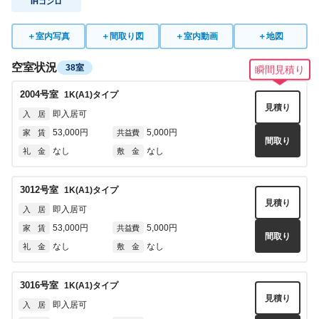
IHコンロ
＋
室内写真
＋
間取り図
＋
室内動画
＋
地図
空室状況
38室
瞬間見積り
2004
号室
1K(A1)
タイプ
見積り
即入居可
入 居
53,000円
5,000円
家 賃
共益費
間取り
なし
なし
礼 金
敷 金
3012
号室
1K(A1)
タイプ
見積り
即入居可
入 居
53,000円
5,000円
家 賃
共益費
間取り
なし
なし
礼 金
敷 金
3016
号室
1K(A1)
タイプ
見積り
即入居可
入 居