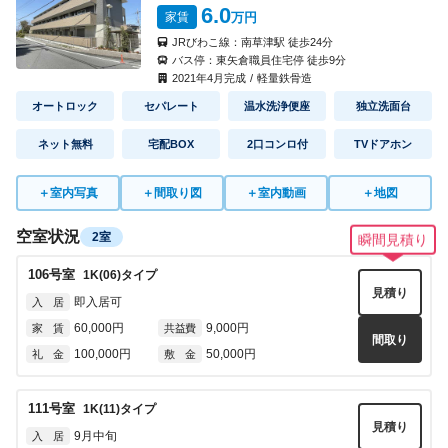
6.0
家賃
万円
JRびわこ線：
南草津駅
徒歩
24
分
バス停：
東矢倉職員住宅停
徒歩
9
分
2021
年
4
月完成
/
軽量鉄骨造
オートロック
セパレート
温水洗浄便座
独立洗面台
ネット無料
宅配BOX
2口コンロ付
TVドアホン
＋
室内写真
＋
間取り図
＋
室内動画
＋
地図
空室状況
2室
瞬間見積り
106
号室
1K(06)
タイプ
見積り
即入居可
入 居
60,000円
9,000円
家 賃
共益費
間取り
100,000円
50,000円
礼 金
敷 金
111
号室
1K(11)
タイプ
見積り
9月中旬
入 居