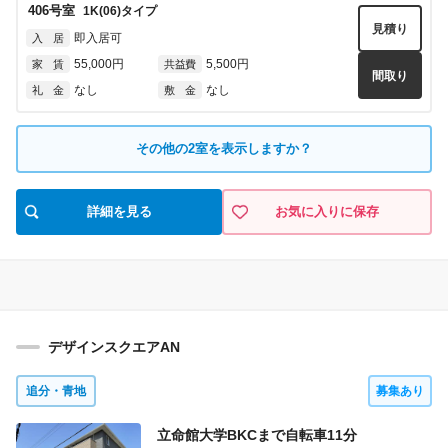
406
号室
1K(06)
タイプ
見積り
即入居可
入 居
55,000円
5,500円
家 賃
共益費
間取り
なし
なし
礼 金
敷 金
602
号室
1K(02)
タイプ
その他の
2
室を表示しますか？
見積り
即入居可
入 居
56,000円
5,500円
家 賃
共益費
間取り
詳細を見る
お気に入りに保存
なし
なし
礼 金
敷 金
906
号室
1K(06)
タイプ
見積り
9月中旬
入 居
57,000円
5,500円
家 賃
共益費
間取り
デザインスクエアAN
なし
なし
礼 金
敷 金
追分・青地
募集あり
立命館大学BKCまで自転車
11
分