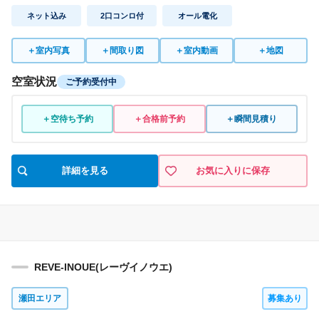
ネット込み
2口コンロ付
オール電化
＋
室内写真
＋
間取り図
＋
室内動画
＋
地図
空室状況
ご予約受付中
＋空待ち予約
＋合格前予約
＋瞬間見積り
詳細を見る
お気に入りに保存
REVE-INOUE(レーヴイノウエ)
瀬田エリア
募集あり