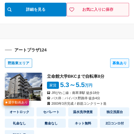
詳細を見る
お気に入りに保存
アートプラザ124
野路東エリア
募集あり
立命館大学BKCまで自転車
8
分
5.3
～5.5
家賃
万円
JRびわこ線：
南草津駅
徒歩
18
分
バス停：
バイパス野路停
徒歩
4
分
★通学動画あり
2003
年
3
月完成
/
鉄筋コンクリート造
オートロック
セパレート
温水洗浄便座
独立洗面台
礼金なし
敷金なし
ネット無料
2口コンロ付