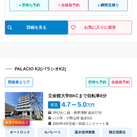
＋空待ち予約
＋合格前予約
＋瞬間見積り
詳細を見る
お気に入りに保存
PALACIO K2(パラシオK2)
野路東エリア
空待ち予約
合格前予約
立命館大学BKCまで自転車
8
分
4.7
～5.0
家賃
万円
JRびわこ線：
南草津駅
徒歩
17
分
バス停：
小野山停
徒歩
5
分
★通学動画あり
2002
年
4
月完成
/
鉄筋コンクリート造
オートロック
セパレート
温水洗浄便座
独立洗面台