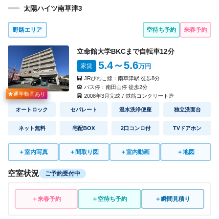
太陽ハイツ南草津3
野路エリア
空待ち予約
来春予約
立命館大学BKCまで自転車
12
分
5.4
～5.6
家賃
万円
JRびわこ線：
南草津駅
徒歩
8
分
バス停：
南田山停
徒歩
2
分
★通学動画あり
2008
年
3
月完成
/
鉄筋コンクリート造
オートロック
セパレート
温水洗浄便座
独立洗面台
ネット無料
宅配BOX
2口コンロ付
TVドアホン
＋
室内写真
＋
間取り図
＋
室内動画
＋
地図
空室状況
ご予約受付中
＋来春予約
＋空待ち予約
＋瞬間見積り