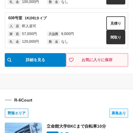
100,000円
なし
礼 金
敷 金
5007
号室
1K(A2)
タイプ
見積り
608
号室
1K(08)
タイプ
即入居可
入 居
見積り
即入居可
入 居
54,000円
5,000円
家 賃
共益費
間取り
57,000円
9,000円
家 賃
共益費
なし
なし
礼 金
敷 金
間取り
120,000円
なし
礼 金
敷 金
5009
号室
1K(A2)
タイプ
見積り
即入居可
入 居
詳細を見る
お気に入りに保存
54,000円
5,000円
家 賃
共益費
間取り
なし
なし
礼 金
敷 金
5010
号室
1K(A1)
タイプ
見積り
即入居可
入 居
R-6Court
54,000円
5,000円
家 賃
共益費
間取り
野路エリア
募集あり
なし
なし
礼 金
敷 金
立命館大学BKCまで自転車
10
分
5011
号室
1K(A2)
タイプ