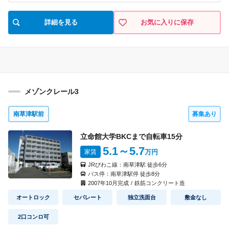
見積り
即入居可
入 居
詳細を見る
お気に入りに保存
54,000円
5,000円
家 賃
共益費
間取り
なし
なし
礼 金
敷 金
4013
号室
1K(A2)
タイプ
見積り
即入居可
入 居
メゾンクレール3
54,000円
5,000円
家 賃
共益費
間取り
なし
なし
礼 金
敷 金
南草津駅前
募集あり
4015
号室
1K(A2)
タイプ
立命館大学BKCまで自転車
15
分
見積り
即入居可
5.1
～5.7
入 居
家賃
万円
54,000円
5,000円
家 賃
共益費
JRびわこ線：
南草津駅
徒歩
6
分
間取り
バス停：
南草津駅停
徒歩
8
分
なし
なし
礼 金
敷 金
2007
年
10
月完成
/
鉄筋コンクリート造
オートロック
セパレート
独立洗面台
敷金なし
4017
号室
1K(A2)
タイプ
見積り
即入居可
入 居
2口コンロ可