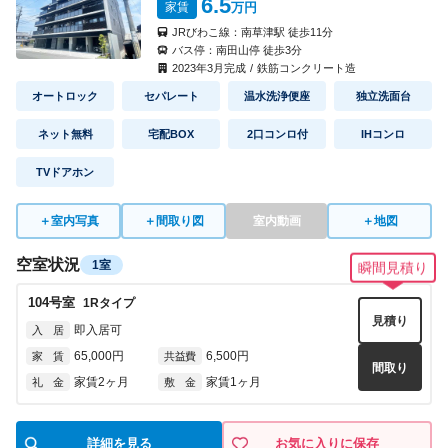
6.5
家賃
万円
見積り
即入居可
入 居
JRびわこ線：
南草津駅
徒歩
11
分
54,000円
5,000円
家 賃
共益費
バス停：
南田山停
徒歩
3
分
間取り
2023
年
3
月完成
/
鉄筋コンクリート造
なし
なし
礼 金
敷 金
オートロック
セパレート
温水洗浄便座
独立洗面台
5012
号室
1K(A1)
タイプ
ネット無料
宅配BOX
2口コンロ付
IHコンロ
見積り
即入居可
入 居
TVドアホン
54,000円
5,000円
家 賃
共益費
間取り
なし
なし
礼 金
敷 金
＋
室内写真
＋
間取り図
室内動画
＋
地図
5014
号室
1K(A1)
タイプ
空室状況
1室
瞬間見積り
見積り
即入居可
入 居
104
号室
1R
タイプ
54,000円
5,000円
家 賃
共益費
見積り
間取り
即入居可
入 居
なし
なし
礼 金
敷 金
65,000円
6,500円
家 賃
共益費
間取り
家賃2ヶ月
家賃1ヶ月
礼 金
敷 金
5015
号室
1K(A2)
タイプ
見積り
即入居可
入 居
詳細を見る
お気に入りに保存
54,000円
5,000円
家 賃
共益費