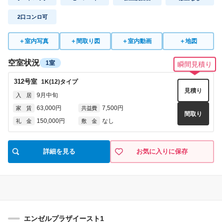
2口コンロ可
＋
室内写真
＋
間取り図
＋
室内動画
＋
地図
空室状況
1室
瞬間見積り
312
号室
1K(12)
タイプ
見積り
9月中旬
入 居
63,000円
7,500円
家 賃
共益費
間取り
150,000円
なし
礼 金
敷 金
詳細を見る
お気に入りに保存
エンゼルプラザイースト1