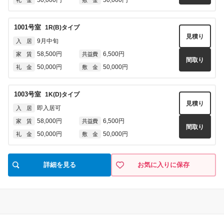
50,000円
50,000円
礼 金
敷 金
1001
号室
1R(B)
タイプ
見積り
9月中旬
入 居
58,500円
6,500円
家 賃
共益費
間取り
50,000円
50,000円
礼 金
敷 金
1003
号室
1K(D)
タイプ
見積り
即入居可
入 居
58,000円
6,500円
家 賃
共益費
間取り
50,000円
50,000円
礼 金
敷 金
詳細を見る
お気に入りに保存