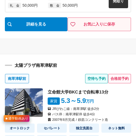
間取り
50,000円
50,000円
礼 金
敷 金
詳細を見る
お気に入りに保存
太陽プラザ南草津駅前
南草津駅前
空待ち予約
合格前予約
立命館大学BKCまで自転車
13
分
5.3
～5.9
家賃
万円
JRびわこ線：
南草津駅
徒歩
2
分
バス停：
南草津駅停
徒歩
4
分
★通学動画あり
2007
年
8
月完成
/
鉄筋コンクリート造
オートロック
セパレート
独立洗面台
ネット無料