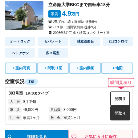
立命館大学BKCまで自転車
18
分
4.9
家賃
万円
JRびわこ線：
瀬田駅
徒歩
9
分
バス停：
瀬田駅前停
徒歩
9
分
2006
年
3
月完成
/
鉄筋コンクリート造
オートロック
セパレート
独立洗面台
2口コンロ付
TVドアホン
広々居室
＋
室内写真
＋
間取り図
＋
室内動画
＋
地図
空室状況
1室
瞬間見積り
303
号室
1K(03)
タイプ
見積り
9月中旬
入 居
49,000円
3,000円
家 賃
共益費
間取り
家賃1ヶ月
家賃1ヶ月
礼 金
敷 金
詳細を見る
お気に入りに保存