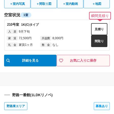
＋
室内写真
＋
間取り図
＋
室内動画
＋
地図
空室状況
1室
瞬間見積り
210
号室
1K(C)
タイプ
見積り
9月下旬
入 居
72,500円
8,000円
家 賃
共益費
間取り
家賃1ヶ月
なし
礼 金
敷 金
詳細を見る
お気に入りに保存
野路一番館(1LDKリノベ)
野路東エリア
募集あり