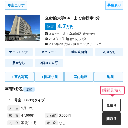
笠山エリア
募集あり
4006
号室
1K(A1)
タイプ
見積り
立命館大学BKCまで自転車
9
分
即入居可
入 居
4.7
家賃
万円
54,000円
5,000円
家 賃
共益費
間取り
JRびわこ線：
南草津駅
徒歩
26
分
なし
なし
礼 金
敷 金
バス停：
笠山口停
徒歩
7
分
2005
年
2
月完成
/
鉄筋コンクリート造
4009
号室
1K(A2)
タイプ
オートロック
セパレート
独立洗面台
礼金なし
見積り
即入居可
入 居
敷金なし
2口コンロ可
54,000円
5,000円
家 賃
共益費
間取り
なし
なし
礼 金
敷 金
＋
室内写真
＋
間取り図
＋
室内動画
＋
地図
4010
号室
1K(A1)
タイプ
空室状況
1室
瞬間見積り
見積り
即入居可
入 居
711
号室
1K(11)
タイプ
54,000円
5,000円
家 賃
共益費
見積り
間取り
9月中旬
入 居
なし
なし
礼 金
敷 金
47,000円
6,000円
家 賃
共益費
間取り
家賃1ヶ月
なし
礼 金
敷 金
4012
号室
1K(A1)
タイプ