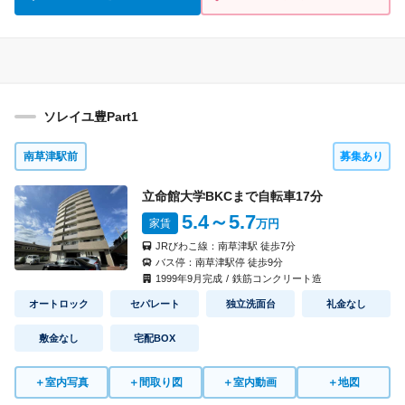
ソレイユ豊Part1
南草津駅前
募集あり
立命館大学BKCまで自転車
17
分
5.4
～5.7
家賃
万円
JRびわこ線：
南草津駅
徒歩
7
分
バス停：
南草津駅停
徒歩
9
分
1999
年
9
月完成
/
鉄筋コンクリート造
オートロック
セパレート
独立洗面台
礼金なし
敷金なし
宅配BOX
＋
室内写真
＋
間取り図
＋
室内動画
＋
地図