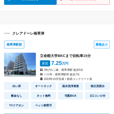
クレアドーレ南草津
南草津駅前
募集あり
立命館大学BKCまで自転車
15
分
7.25
家賃
万円
JRびわこ線：
南草津駅
徒歩
5
分
バス停：
南草津駅停
徒歩
7
分
2023
年
10
月完成
/
鉄筋コンクリート造
白い床
オートロック
温水洗浄便座
独立洗面台
敷金なし
ネット無料
宅配BOX
2口コンロ付
TVドアホン
ペット飼育可