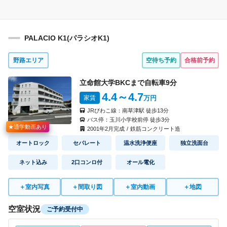
PALACIO K1(パラシオK1)
野路エリア
空待ち予約
合格前予約
立命館大学BKCまで自転車
9
分
4.4
～4.7
家賃
万円
JRびわこ線：
南草津駅
徒歩
13
分
バス停：
玉川小学校前停
徒歩
3
分
★通学動画あり
2001
年
2
月完成
/
鉄筋コンクリート造
オートロック
セパレート
温水洗浄便座
独立洗面台
ネット込み
2口コンロ付
オール電化
＋
室内写真
＋
間取り図
＋
室内動画
＋
地図
空室状況
ご予約受付中