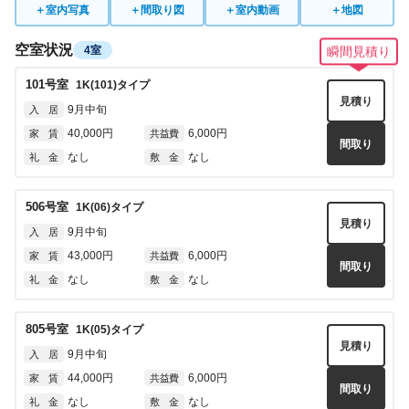
＋
室内写真
＋
間取り図
＋
室内動画
＋
地図
空室状況
4室
瞬間見積り
101
号室
1K(101)
タイプ
見積り
9月中旬
入 居
40,000円
6,000円
家 賃
共益費
間取り
なし
なし
礼 金
敷 金
506
号室
1K(06)
タイプ
見積り
9月中旬
入 居
43,000円
6,000円
家 賃
共益費
間取り
なし
なし
礼 金
敷 金
805
号室
1K(05)
タイプ
見積り
9月中旬
入 居
44,000円
6,000円
家 賃
共益費
間取り
なし
なし
礼 金
敷 金