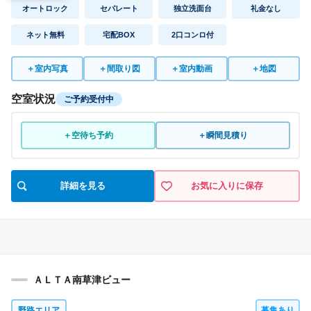
オートロック
セパレート
独立洗面台
礼金なし
ネット無料
宅配BOX
2口コンロ付
＋
室内写真
＋
間取り図
＋
室内動画
＋
地図
空室状況
ご予約受付中
＋空待ち予約
＋瞬間見積り
詳細を見る
お気に入りに保存
ＡＬＴＡ南草津ビュー
野路エリア
募集あり