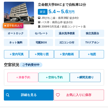
立命館大学BKCまで自転車
12
分
5.4
～5.6
家賃
万円
JRびわこ線：
南草津駅
徒歩
8
分
バス停：
南田山停
徒歩
2
分
★通学動画あり
2008
年
3
月完成
/
鉄筋コンクリート造
オートロック
セパレート
温水洗浄便座
独立洗面台
ネット無料
宅配BOX
2口コンロ付
TVドアホン
＋
室内写真
＋
間取り図
＋
室内動画
＋
地図
空室状況
ご予約受付中
＋来春予約
＋空待ち予約
＋瞬間見積り
詳細を見る
お気に入りに保存