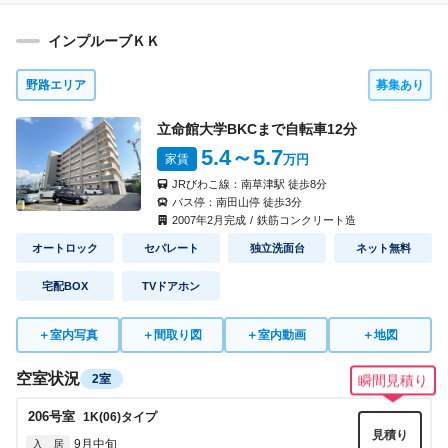
インプルーブＫＫ
野路エリア
募集あり
立命館大学BKCまで自転車
12
分
5.4
～5.7
家賃
万円
JRびわこ線：
南草津駅
徒歩
8
分
バス停：
南田山停
徒歩
3
分
2007
年
2
月完成
/
鉄筋コンクリート造
オートロック
セパレート
独立洗面台
ネット無料
宅配BOX
TVドアホン
＋
室内写真
＋
間取り図
＋
室内動画
＋
地図
空室状況
2室
瞬間見積り
206
号室
1K(06)
タイプ
見積り
9月中旬
入 居