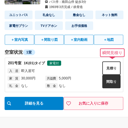
バス停：
南田山停
徒歩
3
分
1993
年
3
月完成
/
鉄骨造
ユニットバス
礼金なし
敷金なし
ネット無料
家電付プラン
TVドアホン
お手頃価格
＋
室内写真
＋
間取り図
＋
室内動画
＋
地図
空室状況
1室
瞬間見積り
201
号室
1K(01)
タイプ
家電付
見積り
即入居可
入 居
30,000円
5,000円
家 賃
共益費
間取り
なし
なし
礼 金
敷 金
詳細を見る
お気に入りに保存