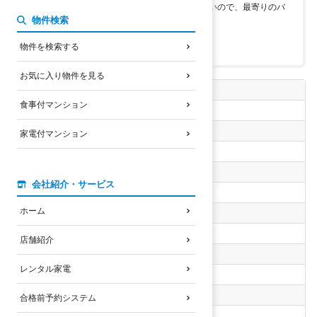
8時台のバスは南草津駅で満車になることが多いので、最寄りのバ
物件検索
ス停で乗車できないことがある
家賃がやや高い
物件を検索する
中途半端な立地という意見もある
お気に入り物件を見る
自転車の通学時間
食事付マンション
指定なし
南草津駅まで徒歩時間
家電付マンション
指定なし
家賃上限
会社紹介・サービス
指定なし
ホーム
選択したエリア
野路エリア
店舗紹介
選択した設備・特徴
レンタル家電
未選択
物件名検索
合格前予約システム
なし