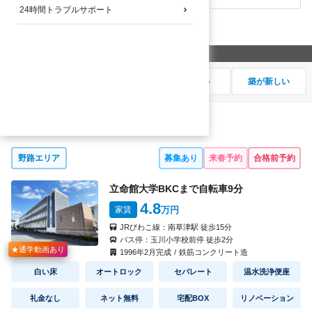
24時間トラブルサポート
19
検索結果
件
希望の順番に並び替え
家賃が安い
大学に近い
駅に近い
築が新しい
ＭＮＫ-1
野路エリア
募集あり
来春予約
合格前予約
立命館大学BKCまで自転車
9
分
4.8
家賃
万円
JRびわこ線：
南草津駅
徒歩
15
分
バス停：
玉川小学校前停
徒歩
2
分
★通学動画あり
1996
年
2
月完成
/
鉄筋コンクリート造
白い床
オートロック
セパレート
温水洗浄便座
礼金なし
ネット無料
宅配BOX
リノベーション