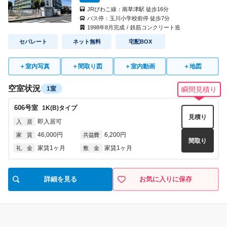
JRびわこ線：
南草津駅
徒歩
16
分
バス停：
玉川小学校前停
徒歩
7
分
1998
年
8
月完成
/
鉄筋コンクリート造
セパレート
ネット無料
宅配BOX
＋
室内写真
＋
間取り図
＋
室内動画
＋
地図
空室状況
1室
瞬間見積り
606
号室
1K(B)
タイプ
見積り
即入居可
入 居
46,000円
6,200円
家 賃
共益費
間取り
家賃1ヶ月
家賃1ヶ月
礼 金
敷 金
詳細を見る
お気に入りに保存