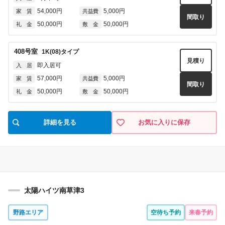
54,000円
5,000円
家 賃
共益費
間取り
50,000円
50,000円
礼 金
敷 金
408
号室
1K(08)
タイプ
見積り
即入居可
入 居
57,000円
5,000円
家 賃
共益費
間取り
50,000円
50,000円
礼 金
敷 金
詳細を見る
お気に入りに保存
太陽ハイツ南草津3
野路エリア
空待ち予約
来春予約