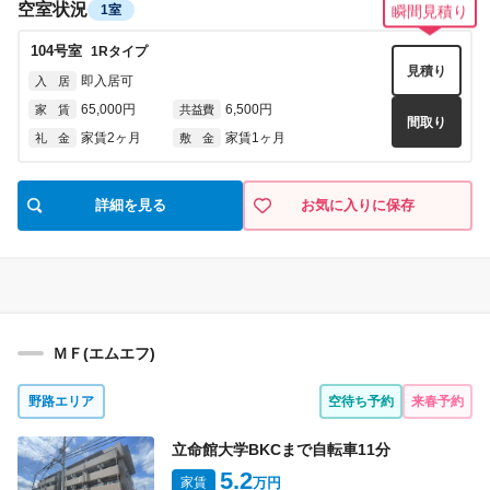
空室状況
1室
瞬間見積り
104
号室
1R
タイプ
見積り
即入居可
入 居
65,000円
6,500円
家 賃
共益費
間取り
家賃2ヶ月
家賃1ヶ月
礼 金
敷 金
詳細を見る
お気に入りに保存
ＭＦ(エムエフ)
野路エリア
空待ち予約
来春予約
立命館大学BKCまで自転車
11
分
5.2
家賃
万円