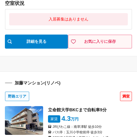
空室状況
入居募集はありません
詳細を見る
お気に入りに保存
加藤マンション(リノベ)
野路エリア
満室
立命館大学BKCまで自転車
9
分
4.3
家賃
万円
JRびわこ線：
南草津駅
徒歩
10
分
バス停：
玉川小学校前停
徒歩
3
分