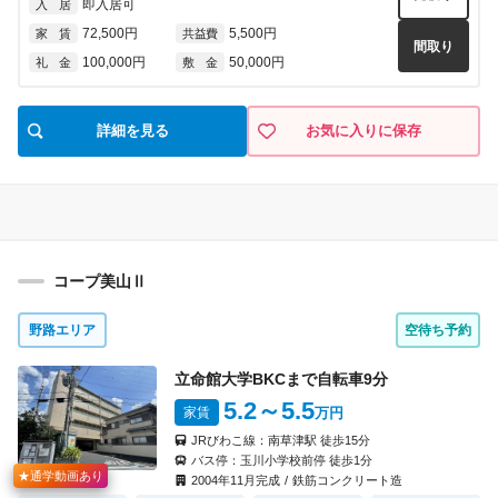
即入居可
入 居
72,500円
5,500円
家 賃
共益費
間取り
100,000円
50,000円
礼 金
敷 金
詳細を見る
お気に入りに保存
コープ美山Ⅱ
野路エリア
空待ち予約
立命館大学BKCまで自転車
9
分
5.2
～5.5
家賃
万円
JRびわこ線：
南草津駅
徒歩
15
分
バス停：
玉川小学校前停
徒歩
1
分
★通学動画あり
2004
年
11
月完成
/
鉄筋コンクリート造