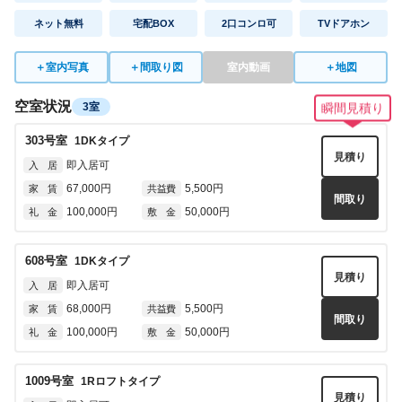
ネット無料
宅配BOX
2口コンロ可
TVドアホン
＋
室内写真
＋
間取り図
室内動画
＋
地図
空室状況
3室
瞬間見積り
303
号室
1DK
タイプ
見積り
即入居可
入 居
67,000円
5,500円
家 賃
共益費
間取り
100,000円
50,000円
礼 金
敷 金
608
号室
1DK
タイプ
見積り
即入居可
入 居
68,000円
5,500円
家 賃
共益費
間取り
100,000円
50,000円
礼 金
敷 金
1009
号室
1Rロフト
タイプ
見積り