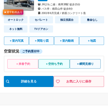
JRびわこ線：
南草津駅
徒歩
15
分
バス停：
南田山停
徒歩
8
分
★通学動画あり
2001
年
6
月完成
/
鉄筋コンクリート造
オートロック
セパレート
独立洗面台
敷金なし
ネット無料
TVドアホン
＋
室内写真
＋
間取り図
＋
室内動画
＋
地図
空室状況
ご予約受付中
＋来春予約
＋空待ち予約
＋瞬間見積り
詳細を見る
お気に入りに保存