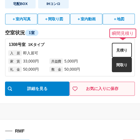
宅配BOX
IHコンロ
＋
室内写真
＋
間取り図
＋
室内動画
＋
地図
空室状況
1室
瞬間見積り
1308
号室
1K
タイプ
見積り
即入居可
入 居
33,000円
5,000円
家 賃
共益費
間取り
50,000円
50,000円
礼 金
敷 金
詳細を見る
お気に入りに保存
RMF