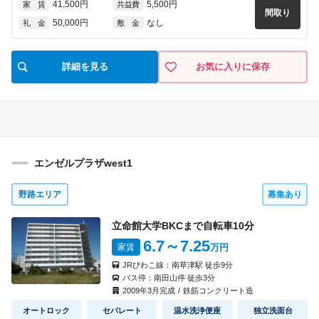
41,500円
5,500円
家 賃
共益費
間取り
50,000円
なし
礼 金
敷 金
詳細を見る
お気に入りに保存
エンゼルプラザwest1
野路エリア
募集あり
立命館大学BKCまで自転車
10
分
6.7
～7.25
家賃
万円
JRびわこ線：
南草津駅
徒歩
9
分
バス停：
南田山停
徒歩
3
分
2009
年
3
月完成
/
鉄筋コンクリート造
オートロック
セパレート
温水洗浄便座
独立洗面台