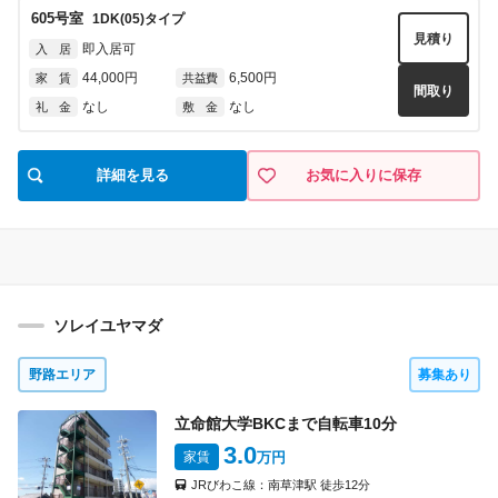
605
号室
1DK(05)
タイプ
見積り
即入居可
入 居
44,000円
6,500円
家 賃
共益費
間取り
なし
なし
礼 金
敷 金
詳細を見る
お気に入りに保存
ソレイユヤマダ
野路エリア
募集あり
立命館大学BKCまで自転車
10
分
3.0
家賃
万円
JRびわこ線：
南草津駅
徒歩
12
分