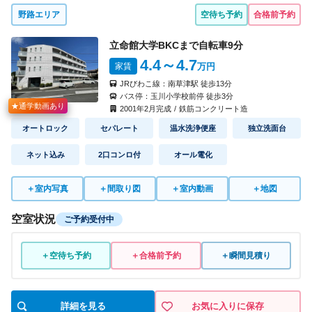
野路エリア
空待ち予約
合格前予約
立命館大学BKCまで自転車
9
分
4.4
～4.7
家賃
万円
JRびわこ線：
南草津駅
徒歩
13
分
バス停：
玉川小学校前停
徒歩
3
分
★通学動画あり
2001
年
2
月完成
/
鉄筋コンクリート造
オートロック
セパレート
温水洗浄便座
独立洗面台
ネット込み
2口コンロ付
オール電化
＋
室内写真
＋
間取り図
＋
室内動画
＋
地図
空室状況
ご予約受付中
＋空待ち予約
＋合格前予約
＋瞬間見積り
詳細を見る
お気に入りに保存