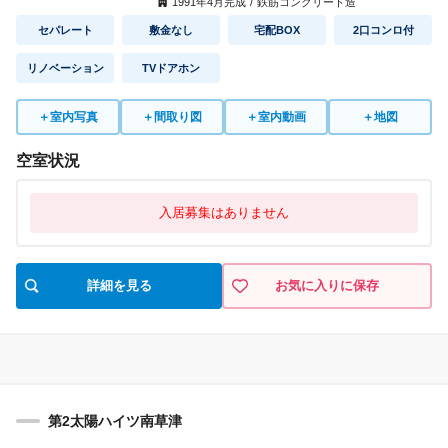
1991
年
4
月完成
/
鉄筋コンクリート造
セパレート
敷金なし
宅配BOX
2口コンロ付
リノベーション
TVドアホン
＋
室内写真
＋
間取り図
＋
室内動画
＋
地図
空室状況
入居募集はありません
詳細を見る
お気に入りに保存
第2太陽ハイツ南草津