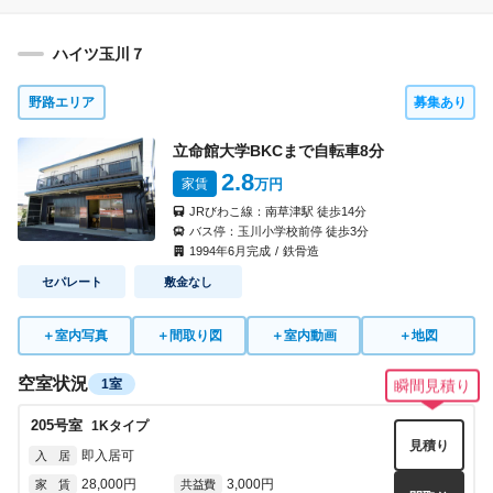
ハイツ玉川７
野路エリア
募集あり
立命館大学BKCまで自転車
8
分
2.8
家賃
万円
JRびわこ線：
南草津駅
徒歩
14
分
バス停：
玉川小学校前停
徒歩
3
分
1994
年
6
月完成
/
鉄骨造
セパレート
敷金なし
＋
室内写真
＋
間取り図
＋
室内動画
＋
地図
空室状況
1室
瞬間見積り
205
号室
1K
タイプ
見積り
即入居可
入 居
28,000円
3,000円
家 賃
共益費