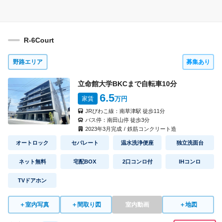
R-6Court
野路エリア
募集あり
立命館大学BKCまで自転車
10
分
6.5
家賃
万円
JRびわこ線：
南草津駅
徒歩
11
分
バス停：
南田山停
徒歩
3
分
2023
年
3
月完成
/
鉄筋コンクリート造
オートロック
セパレート
温水洗浄便座
独立洗面台
ネット無料
宅配BOX
2口コンロ付
IHコンロ
TVドアホン
＋
室内写真
＋
間取り図
室内動画
＋
地図