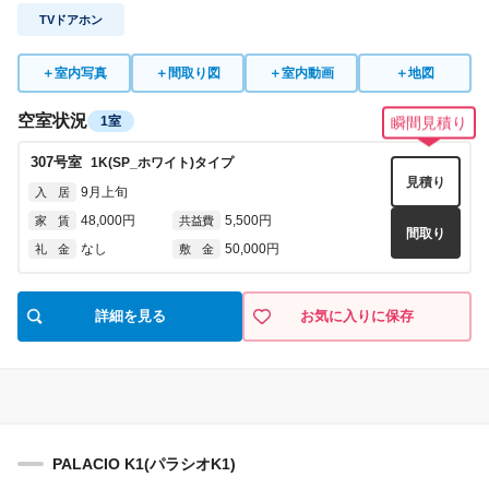
TVドアホン
＋
室内写真
＋
間取り図
＋
室内動画
＋
地図
空室状況
1室
瞬間見積り
307
号室
1K(SP_ホワイト)
タイプ
見積り
9月上旬
入 居
48,000円
5,500円
家 賃
共益費
間取り
なし
50,000円
礼 金
敷 金
詳細を見る
お気に入りに保存
PALACIO K1(パラシオK1)