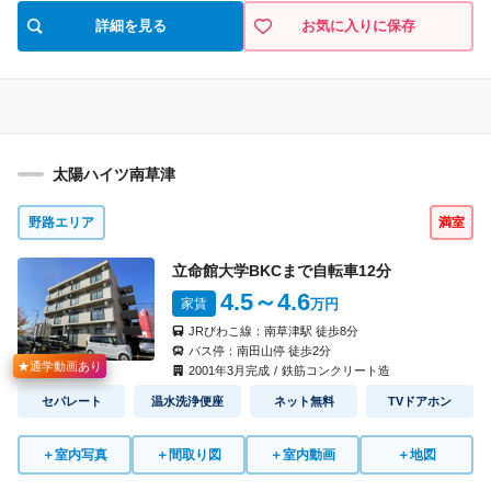
詳細を見る
お気に入りに保存
太陽ハイツ南草津
野路エリア
満室
立命館大学BKCまで自転車
12
分
4.5
～4.6
家賃
万円
JRびわこ線：
南草津駅
徒歩
8
分
バス停：
南田山停
徒歩
2
分
★通学動画あり
2001
年
3
月完成
/
鉄筋コンクリート造
セパレート
温水洗浄便座
ネット無料
TVドアホン
＋
室内写真
＋
間取り図
＋
室内動画
＋
地図