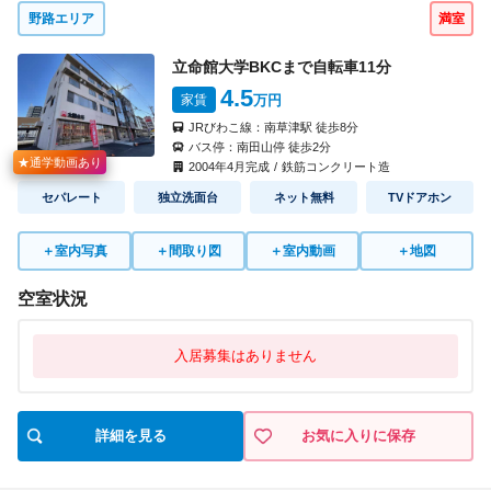
野路エリア
満室
立命館大学BKCまで自転車
11
分
4.5
家賃
万円
JRびわこ線：
南草津駅
徒歩
8
分
バス停：
南田山停
徒歩
2
分
★通学動画あり
2004
年
4
月完成
/
鉄筋コンクリート造
セパレート
独立洗面台
ネット無料
TVドアホン
＋
室内写真
＋
間取り図
＋
室内動画
＋
地図
空室状況
入居募集はありません
詳細を見る
お気に入りに保存