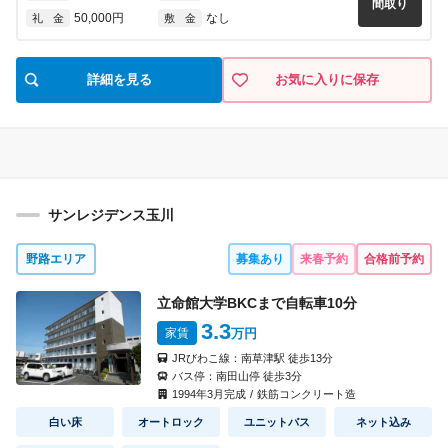
間取り
50,000円
なし
礼 金
敷 金
詳細を見る
お気に入りに保存
サンレジデンス玉川
野路エリア
募集あり
来春予約
合格前予約
立命館大学BKCまで自転車
10
分
3.3
家賃
万円
JRびわこ線：
南草津駅
徒歩
13
分
バス停：
南田山停
徒歩
3
分
1994
年
3
月完成
/
鉄筋コンクリート造
白い床
オートロック
ユニットバス
ネット込み