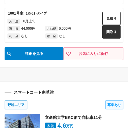
1001
号室
1K(01)
タイプ
見積り
10月上旬
入 居
44,000円
6,000円
家 賃
共益費
間取り
なし
なし
礼 金
敷 金
詳細を見る
お気に入りに保存
スマートコート南草津
野路エリア
募集あり
立命館大学BKCまで自転車
11
分
4.6
家賃
万円