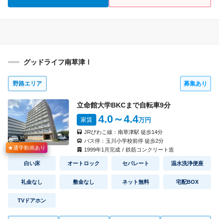
グッドライフ南草津Ⅰ
野路エリア
募集あり
立命館大学BKCまで自転車
9
分
4.0
～4.4
家賃
万円
JRびわこ線：
南草津駅
徒歩
14
分
バス停：
玉川小学校前停
徒歩
2
分
★通学動画あり
1999
年
1
月完成
/
鉄筋コンクリート造
白い床
オートロック
セパレート
温水洗浄便座
礼金なし
敷金なし
ネット無料
宅配BOX
TVドアホン