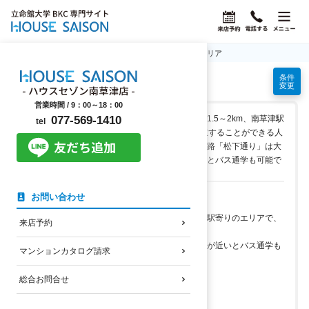
ホーム
立命館大学BKC学生マンション情報
野路エリア
条件
野路エリアの学生マンション
変更
営業時間 /
9：00～18：00
立命館大学と南草津駅の中間地点です。大学まで1.5～2km、南草津駅
077-569-1410
tel
前までは徒歩15分前後です。通学と利便性を両立することができる人
気エリアです。立命館大学と南草津駅を結ぶ通学路「松下通り」は大
学行きのバスが往来しております。バス停が近いとバス通学も可能で
す。
お問い合わせ
このエリアのメリット
立命館大学と南草津駅の中間地点の中でもやや駅寄りのエリアで、
来店予約
どちらにも行きやすい
通学路の松下通りはバス路線でもあり、バス停が近いとバス通学も
マンションカタログ請求
できる
スーパーやコンビニ、定食屋や内科がある
総合お問合せ
このエリアのデメリット