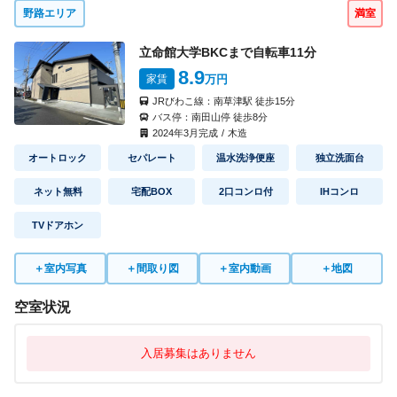
野路エリア
満室
立命館大学BKCまで自転車
11
分
8.9
家賃
万円
JRびわこ線：
南草津駅
徒歩
15
分
バス停：
南田山停
徒歩
8
分
2024
年
3
月完成
/
木造
オートロック
セパレート
温水洗浄便座
独立洗面台
ネット無料
宅配BOX
2口コンロ付
IHコンロ
TVドアホン
＋
室内写真
＋
間取り図
＋
室内動画
＋
地図
空室状況
入居募集はありません