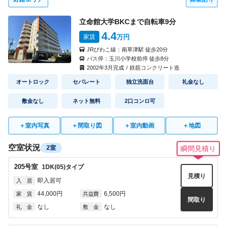
立命館大学BKCまで自転車
9
分
4.4
家賃
万円
JRびわこ線：
南草津駅
徒歩
20
分
バス停：
玉川小学校前停
徒歩
8
分
2002
年
3
月完成
/
鉄筋コンクリート造
オートロック
セパレート
独立洗面台
礼金なし
敷金なし
ネット無料
2口コンロ可
＋
室内写真
＋
間取り図
＋
室内動画
＋
地図
空室状況
2室
瞬間見積り
205
号室
1DK(05)
タイプ
見積り
即入居可
入 居
44,000円
6,500円
家 賃
共益費
間取り
なし
なし
礼 金
敷 金