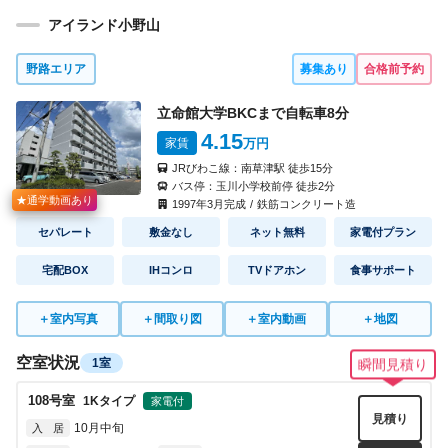
アイランド小野山
野路エリア
募集あり
合格前予約
立命館大学BKCまで自転車
8
分
4.15
家賃
万円
JRびわこ線：
南草津駅
徒歩
15
分
バス停：
玉川小学校前停
徒歩
2
分
★通学動画あり
1997
年
3
月完成
/
鉄筋コンクリート造
セパレート
敷金なし
ネット無料
家電付プラン
宅配BOX
IHコンロ
TVドアホン
食事サポート
＋
室内写真
＋
間取り図
＋
室内動画
＋
地図
空室状況
1室
瞬間見積り
108
号室
1K
タイプ
家電付
見積り
10月中旬
入 居