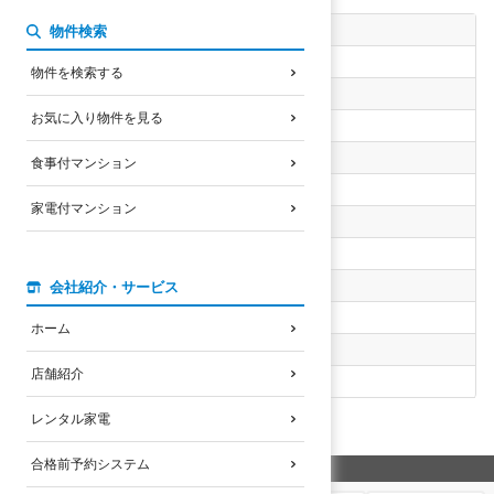
自転車の通学時間
物件検索
指定なし
物件を検索する
南草津駅まで徒歩時間
お気に入り物件を見る
指定なし
家賃上限
食事付マンション
指定なし
家電付マンション
選択したエリア
草津駅エリア
選択した設備・特徴
会社紹介・サービス
未選択
ホーム
物件名検索
店舗紹介
なし
3
レンタル家電
検索結果
件
合格前予約システム
希望の順番に並び替え