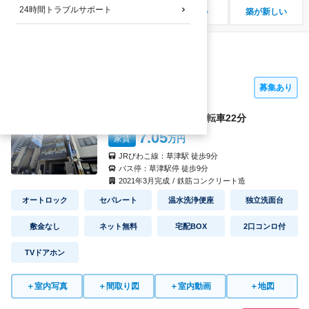
24時間トラブルサポート
家賃が安い
大学に近い
駅に近い
築が新しい
Azresidence草津本陣
草津駅エリア
募集あり
立命館大学BKCまで自転車
22
分
7.05
家賃
万円
JRびわこ線：
草津駅
徒歩
9
分
バス停：
草津駅停
徒歩
9
分
2021
年
3
月完成
/
鉄筋コンクリート造
オートロック
セパレート
温水洗浄便座
独立洗面台
敷金なし
ネット無料
宅配BOX
2口コンロ付
TVドアホン
＋
室内写真
＋
間取り図
＋
室内動画
＋
地図