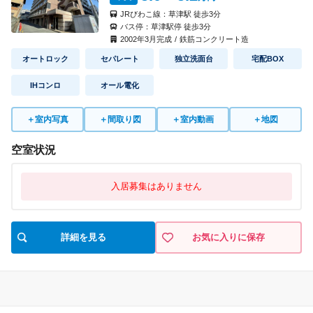
JRびわこ線：
草津駅
徒歩
3
分
バス停：
草津駅停
徒歩
3
分
2002
年
3
月完成
/
鉄筋コンクリート造
オートロック
セパレート
独立洗面台
宅配BOX
IHコンロ
オール電化
＋
室内写真
＋
間取り図
＋
室内動画
＋
地図
空室状況
入居募集はありません
詳細を見る
お気に入りに保存