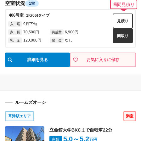
空室状況
瞬間見積り
1室
406
号室
1K(06)
タイプ
見積り
9月下旬
入 居
70,500円
6,900円
家 賃
共益費
間取り
120,000円
なし
礼 金
敷 金
詳細を見る
お気に入りに保存
ルームズオージ
草津駅エリア
満室
立命館大学BKCまで自転車
22
分
5.0
～5.2
家賃
万円