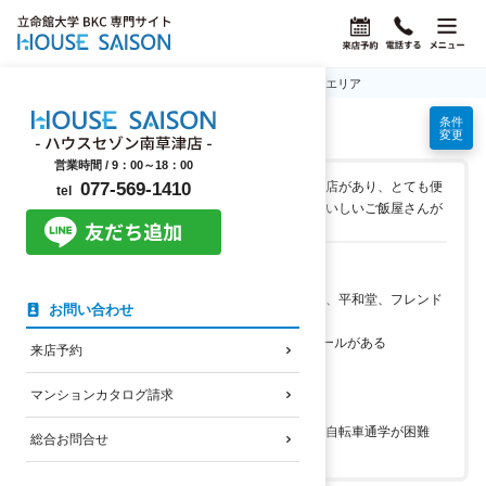
ホーム
立命館大学BKC学生マンション情報
草津駅エリア
条件
草津駅エリアの学生マンション
変更
営業時間 /
9：00～18：00
草津駅周辺にはショッピングモールや多くの飲食店があり、とても便
077-569-1410
tel
利です。滋賀県で最も住みよい駅の一つです。おいしいご飯屋さんが
多い少し大人のエリアです。
このエリアのメリット
草津駅に近いとスーパーが多い（阪急オアシス、平和堂、フレンド
お問い合わせ
マート、アルプラザ、成城石井など）
草津駅西口にAスクエアというショッピングモールがある
来店予約
アルバイトするところが多い
マンションカタログ請求
このエリアのデメリット
立命館大学BKCまでは約5kmも離れているため自転車通学が困難
総合お問合せ
学生向け賃貸マンションが少ない（ほぼない）